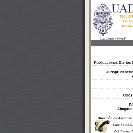
Publicaciones Diarios O
Jurisprudencias
Otros
Pá
Abogado 
Dirección de Asuntos 
Calle 57 No 49
Col. Centro, 