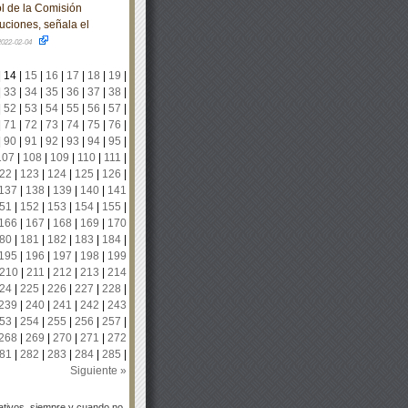
l de la Comisión
uciones, señala el
2022-02-04
|
14
|
15
|
16
|
17
|
18
|
19
|
|
33
|
34
|
35
|
36
|
37
|
38
|
|
52
|
53
|
54
|
55
|
56
|
57
|
|
71
|
72
|
73
|
74
|
75
|
76
|
|
90
|
91
|
92
|
93
|
94
|
95
|
107
|
108
|
109
|
110
|
111
|
22
|
123
|
124
|
125
|
126
|
137
|
138
|
139
|
140
|
141
51
|
152
|
153
|
154
|
155
|
166
|
167
|
168
|
169
|
170
80
|
181
|
182
|
183
|
184
|
195
|
196
|
197
|
198
|
199
210
|
211
|
212
|
213
|
214
24
|
225
|
226
|
227
|
228
|
239
|
240
|
241
|
242
|
243
53
|
254
|
255
|
256
|
257
|
268
|
269
|
270
|
271
|
272
81
|
282
|
283
|
284
|
285
|
Siguiente »
tivos, siempre y cuando no