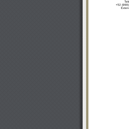
Tel
+52 (999)
Exten