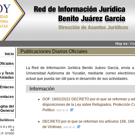
Hoy es:
Vie
Publicaciones Diarios Oficiales
Inicio
ficiales
La Red de Información Jurídica Benito Juárez García, envía a
 y Tesis
Universidad Autónoma de Yucatán, mediante correo electrónico,
Aisladas
actual que pueda ser útil para el desarrollo de sus actividades.
Enlaces
Información
 enlaces
DOF: 18/02/2022 DECRETO por el que se reforman y adi
disposiciones de la Ley sobre Refugiados, Protección C
gina del
Político.
General
2022-02-18
Jurídicos
DECRETO por el que se reforman los artículos 166, 168 
de Víctimas.
1 A x 60 y
2022-02-18
62
C.P. 97000