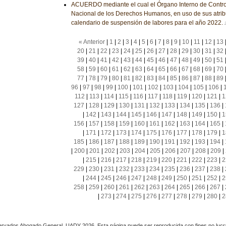
ACUERDO mediante el cual el Órgano Interno de Contro
Nacional de los Derechos Humanos, en uso de sus atrib
calendario de suspensión de labores para el año 2022.
« Anterior
|
1
|
2
|
3
|
4
|
5
|
6
|
7
|
8
|
9
|
10
|
11
|
12
|
13
20
|
21
|
22
|
23
|
24
|
25
|
26
|
27
|
28
|
29
|
30
|
31
|
32
39
|
40
|
41
|
42
|
43
|
44
|
45
|
46
|
47
|
48
|
49
|
50
|
51
58
|
59
|
60
|
61
|
62
|
63
|
64
|
65
|
66
|
67
|
68
|
69
|
70
77
|
78
|
79
|
80
|
81
|
82
|
83
|
84
|
85
|
86
|
87
|
88
|
89
96
|
97
|
98
|
99
|
100
|
101
|
102
|
103
|
104
|
105
|
106
|
112
|
113
|
114
|
115
|
116
|
117
|
118
|
119
|
120
|
121
|
1
127
|
128
|
129
|
130
|
131
|
132
|
133
|
134
|
135
|
136
|
|
142
|
143
|
144
|
145
|
146
|
147
|
148
|
149
|
150
|
1
156
|
157
|
158
|
159
|
160
|
161
|
162
|
163
|
164
|
165
|
|
171
|
172
|
173
|
174
|
175
|
176
|
177
|
178
|
179
|
1
185
|
186
|
187
|
188
|
189
|
190
|
191
|
192
|
193
|
194
|
|
200
|
201
|
202
|
203
|
204
|
205
|
206
|
207
|
208
|
209
|
|
215
|
216
|
217
|
218
|
219
|
220
|
221
|
222
|
223
|
2
229
|
230
|
231
|
232
|
233
|
234
|
235
|
236
|
237
|
238
|
|
244
|
245
|
246
|
247
|
248
|
249
|
250
|
251
|
252
|
2
258
|
259
|
260
|
261
|
262
|
263
|
264
|
265
|
266
|
267
|
|
273
|
274
|
275
|
276
|
277
|
278
|
279
|
280
|
2
rvados Abogado General, UADY 2026. Esta página puede ser reproducida con fines no lucra