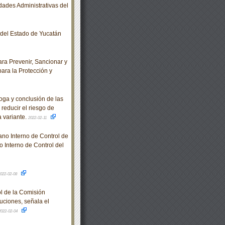
ades Administrativas del
o del Estado de Yucatán
ra Prevenir, Sancionar y
para la Protección y
ga y conclusión de las
reducir el riesgo de
 variante.
2022-02-11
no Interno de Control de
 Interno de Control del
022-02-08
l de la Comisión
uciones, señala el
2022-02-04