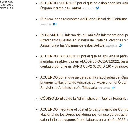
éfono/Fax:
ACUERDO A/001/2022 por el que se establecen las Unid
 930-0900
sión: 1151
Órgano Interno de Control.
2022-02-17
Publicaciones relevantes del Diario Oficial del Gobiern
2022-02-15
REGLAMENTO Interno de la Comisión Intersecretarial pa
Erradicar los Delitos en Materia de Trata de Personas y 
Asistencia a las Víctimas de estos Delitos.
2022-02-15
ACUERDO G/JGA/8/2022 por el que se aprueba la prórro
medidas establecidas en el Acuerdo G/JGA/3/2022, para 
contagio por el virus SARS-CoV2 (COVID-19) y su nueva
ACUERDO por el que se delegan las facultades del Órga
la Agencia Nacional de Aduanas de México, en el Órgano
Servicio de Administración Tributaria.
2022-02-09
CÓDIGO de Ética de la Administración Pública Federal.
2
ACUERDO mediante el cual el Órgano Interno de Contro
Nacional de los Derechos Humanos, en uso de sus atrib
calendario de suspensión de labores para el año 2022.