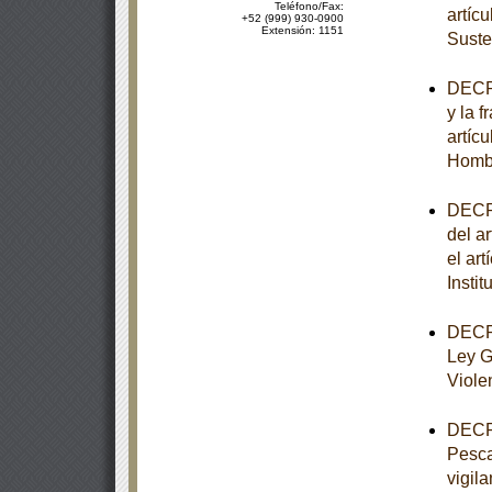
Teléfono/Fax:
artíc
+52 (999) 930-0900
Extensión: 1151
Suste
DECRE
y la f
artíc
Homb
DECRE
del ar
el art
Insti
DECRE
Ley G
Viole
DECRE
Pesca
vigila