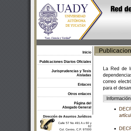
Publicacione
Inicio
Publicaciones Diarios Oficiales
La Red de In
Jurisprudencias y Tesis
dependencia
Aisladas
correo electr
Enlaces
para el desar
Otros enlaces
Información
Página del
Abogado General
DECRE
artíc
Dirección de Asuntos Jurídicos
Calle 57 No 491 A x 60 y
62
DECRE
Col. Centro, C.P. 97000