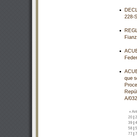
DECL
228-
REGLA
Fianz
ACUER
Feder
ACUER
que s
Proce
Repúb
A/032
« Ant
20
|
39
|
58
|
77
|