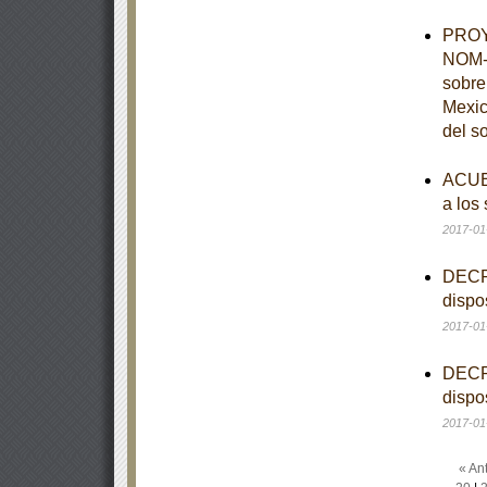
PROYE
NOM-0
sobre
Mexic
del s
ACUER
a los
2017-01
DECRE
dispo
2017-01
DECRE
dispo
2017-01
« Ant