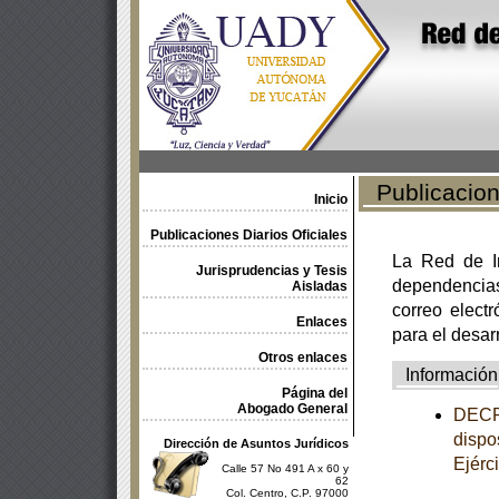
Publicacione
Inicio
Publicaciones Diarios Oficiales
La Red de In
Jurisprudencias y Tesis
dependencia
Aisladas
correo electr
Enlaces
para el desar
Otros enlaces
Información
Página del
Abogado General
DECRE
dispo
Dirección de Asuntos Jurídicos
Ejérc
Calle 57 No 491 A x 60 y
62
Col. Centro, C.P. 97000