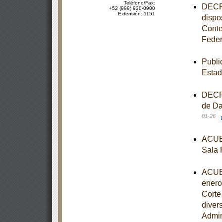
Teléfono/Fax:
DECRE
+52 (999) 930-0900
Extensión: 1151
dispo
Conte
Feder
Publi
Estad
DECRE
de Da
01-26
ACUER
Sala 
ACUER
enero
Corte
diver
Admin