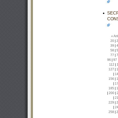
SECR
CONS
« Ant
20
|
39
|
58
|
77
|
96
|
97
112
|
127
|
|
1
156
|
|
1
185
|
|
200
|
|
2
229
|
|
2
258
|