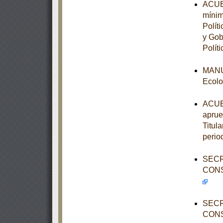
ACUER
mínim
Polít
y Gob
Políti
MANUA
Ecolo
ACUER
aprue
Titula
perio
SECR
CONS
SECR
CONS