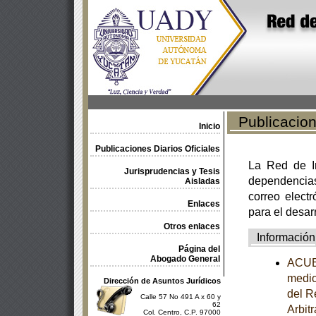
Publicacione
Inicio
Publicaciones Diarios Oficiales
La Red de In
Jurisprudencias y Tesis
dependencia
Aisladas
correo electr
Enlaces
para el desar
Otros enlaces
Información
Página del
Abogado General
ACUER
medio
Dirección de Asuntos Jurídicos
del R
Calle 57 No 491 A x 60 y
62
Arbit
Col. Centro, C.P. 97000