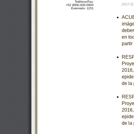
Teléfono/Fax:
2017-11
+52 (999) 930-0900
Extensión: 1151
ACUER
imáge
deber
en to
partir
RESPU
Proye
2016,
epide
de la
RESPU
Proye
2016,
epide
de la