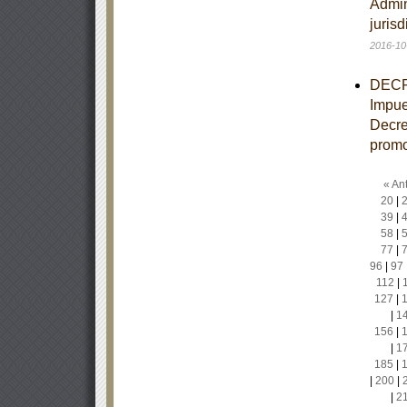
Admin
juris
2016-10
DECRE
Impue
Decre
promo
« Ant
20
|
39
|
58
|
77
|
96
|
97
112
|
127
|
|
1
156
|
|
1
185
|
|
200
|
|
2