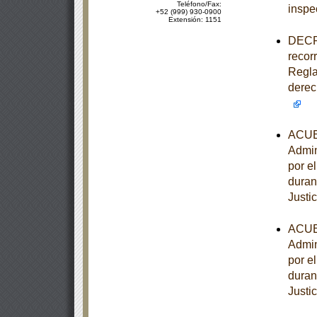
Teléfono/Fax:
inspe
+52 (999) 930-0900
Extensión: 1151
DECRE
recorr
Regla
derec
ACUER
Admin
por e
duran
Justi
ACUER
Admin
por e
duran
Justi