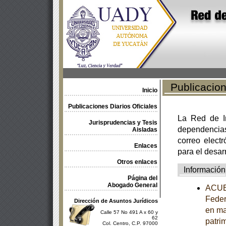
Publicacione
Inicio
Publicaciones Diarios Oficiales
La Red de In
Jurisprudencias y Tesis
dependencia
Aisladas
correo electr
Enlaces
para el desar
Otros enlaces
Información
Página del
Abogado General
ACUER
Feder
Dirección de Asuntos Jurídicos
en ma
Calle 57 No 491 A x 60 y
62
patrim
Col. Centro, C.P. 97000