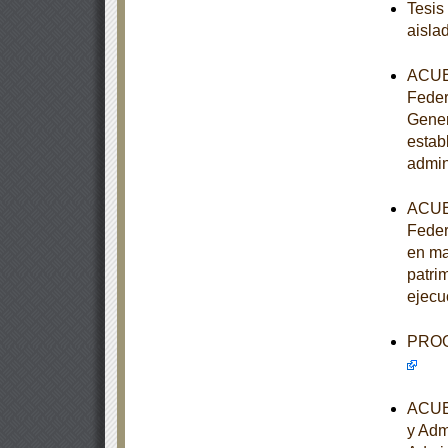
Tesis
aisla
ACUER
Feder
Gener
estab
admin
ACUER
Feder
en ma
patrim
ejecu
PROGR
ACUER
y Adm