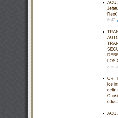
ACUER
Jefat
Repúb
04-27
TRAN
AUTO
TRAN
SEGU
DEBE
LOS 
2015-04
CRITE
los i
defin
Oposi
educ
ACUER