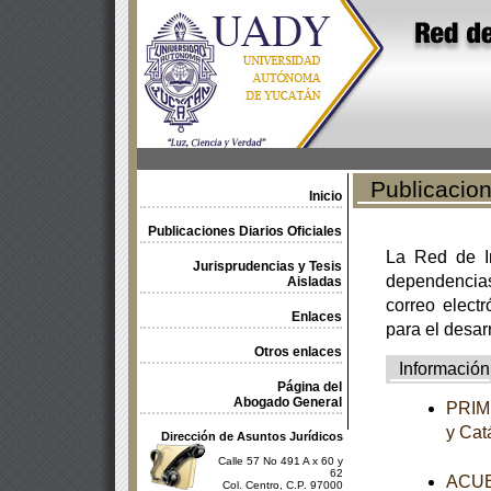
Publicacione
Inicio
Publicaciones Diarios Oficiales
La Red de In
Jurisprudencias y Tesis
dependencia
Aisladas
correo electr
Enlaces
para el desar
Otros enlaces
Información
Página del
Abogado General
PRIME
y Cat
Dirección de Asuntos Jurídicos
Calle 57 No 491 A x 60 y
62
ACUER
Col. Centro, C.P. 97000