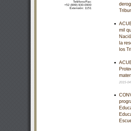
Teléfono/Fax:
derog
+52 (999) 930-0900
Extensión: 1151
Tribu
ACUER
mil q
Nació
la re
los T
ACUER
Prote
mater
2015-04
CONVE
progr
Educa
Educa
Escue