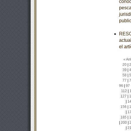
conoc
pesca
juris
publi
RESOL
actual
el art
« Ant
20
|
39
|
58
|
77
|
96
|
97
112
|
127
|
|
1
156
|
|
1
185
|
|
200
|
|
2