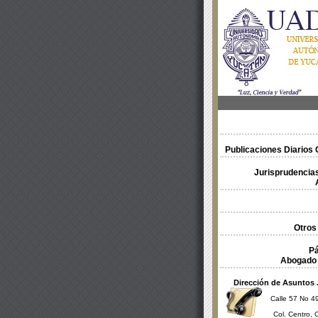
Publicaciones Diarios O
Jurisprudencias
Otros
Pá
Abogado 
Dirección de Asuntos 
Calle 57 No 49
Col. Centro, 