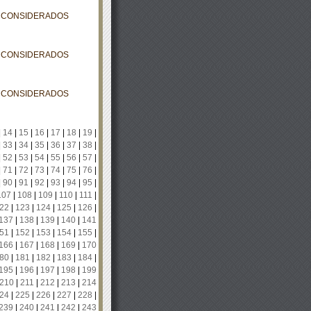
S CONSIDERADOS
S CONSIDERADOS
S CONSIDERADOS
|
14
|
15
|
16
|
17
|
18
|
19
|
|
33
|
34
|
35
|
36
|
37
|
38
|
|
52
|
53
|
54
|
55
|
56
|
57
|
|
71
|
72
|
73
|
74
|
75
|
76
|
|
90
|
91
|
92
|
93
|
94
|
95
|
107
|
108
|
109
|
110
|
111
|
22
|
123
|
124
|
125
|
126
|
137
|
138
|
139
|
140
|
141
51
|
152
|
153
|
154
|
155
|
166
|
167
|
168
|
169
|
170
80
|
181
|
182
|
183
|
184
|
195
|
196
|
197
|
198
|
199
210
|
211
|
212
|
213
|
214
24
|
225
|
226
|
227
|
228
|
239
|
240
|
241
|
242
|
243