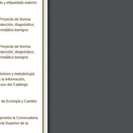
o y etiquetado externo
 Proyecto de Norma
ección, diagnóstico,
prostático benigno
 Proyecto de Norma
ección, diagnóstico,
prostático benigno
ínimos y metodología
 la Información,
 uso del Catálogo
l de Ecología y Cambio
prueba la Convocatoria
oría Superior de la