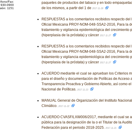
éfono/Fax:
paquetes de productos del tabaco y en todo empaquetad
 930-0900
de los mismos, a partir del 1 de
sión: 1151
2017-11-28
RESPUESTAS a los comentarios recibidos respecto del
Oficial Mexicana PROY-NOM-048-SSA2-2016, Para la det
tratamiento y vigilancia epidemiológica del crecimiento 
(hiperplasia de la próstata) y cáncer
2017-11-27
RESPUESTAS a los comentarios recibidos respecto del
Oficial Mexicana PROY-NOM-048-SSA2-2016, Para la det
tratamiento y vigilancia epidemiológica del crecimiento 
(hiperplasia de la próstata) y cáncer
2017-11-27
ACUERDO mediante el cual se aprueban los Criterios m
para el diseño y documentación de Políticas de Acceso a
Transparencia Proactiva y Gobierno Abierto, así como el
Nacional de Políticas.
2017-11-23
MANUAL General de Organización del Instituto Naciona
Climático.
2017-11-22
ACUERDO CVASF/LXIII/006/2017, mediante el cual se a
pública para la designación de la o el Titular de la Audit
Federación para el periodo 2018-2025.
2017-11-21