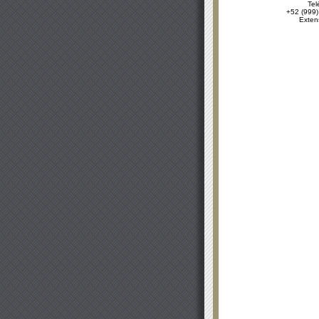
Tel
+52 (999)
Exten