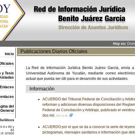
Hoy es:
Domi
Publicaciones Diarios Oficiales
Inicio
ficiales
La Red de Información Jurídica Benito Juárez García, envía a
 y Tesis
Universidad Autónoma de Yucatán, mediante correo electrónico,
Aisladas
actual que pueda ser útil para el desarrollo de sus actividades.
Enlaces
Información
 enlaces
ACUERDO del Tribunal Federal de Conciliación y Arbitra
reforman y adicionan diversas disposiciones del Reglame
gina del
Federal de Conciliación y Arbitraje, publicado el veinti
General
dos mil.
2017-11-28
Jurídicos
ACUERDO por el que se da a conocer la serie de leyen
1 A x 60 y
62
pictogramas, mensajes sanitarios e información que debe
C.P. 97000