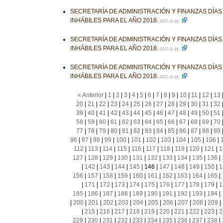
SECRETARÍA DE ADMINISTRACIÓN Y FINANZAS DÍA
INHÁBILES PARA EL AÑO 2018.
2017-11-16
SECRETARÍA DE ADMINISTRACIÓN Y FINANZAS DÍA
INHÁBILES PARA EL AÑO 2018.
2017-11-16
SECRETARÍA DE ADMINISTRACIÓN Y FINANZAS DÍA
INHÁBILES PARA EL AÑO 2018.
2017-11-16
« Anterior
|
1
|
2
|
3
|
4
|
5
|
6
|
7
|
8
|
9
|
10
|
11
|
12
|
13
20
|
21
|
22
|
23
|
24
|
25
|
26
|
27
|
28
|
29
|
30
|
31
|
32
39
|
40
|
41
|
42
|
43
|
44
|
45
|
46
|
47
|
48
|
49
|
50
|
51
58
|
59
|
60
|
61
|
62
|
63
|
64
|
65
|
66
|
67
|
68
|
69
|
70
77
|
78
|
79
|
80
|
81
|
82
|
83
|
84
|
85
|
86
|
87
|
88
|
89
96
|
97
|
98
|
99
|
100
|
101
|
102
|
103
|
104
|
105
|
106
|
112
|
113
|
114
|
115
|
116
|
117
|
118
|
119
|
120
|
121
|
1
127
|
128
|
129
|
130
|
131
|
132
|
133
|
134
|
135
|
136
|
|
142
|
143
|
144
|
145
|
146
|
147
|
148
|
149
|
150
|
1
156
|
157
|
158
|
159
|
160
|
161
|
162
|
163
|
164
|
165
|
|
171
|
172
|
173
|
174
|
175
|
176
|
177
|
178
|
179
|
1
185
|
186
|
187
|
188
|
189
|
190
|
191
|
192
|
193
|
194
|
|
200
|
201
|
202
|
203
|
204
|
205
|
206
|
207
|
208
|
209
|
|
215
|
216
|
217
|
218
|
219
|
220
|
221
|
222
|
223
|
2
229
|
230
|
231
|
232
|
233
|
234
|
235
|
236
|
237
|
238
|