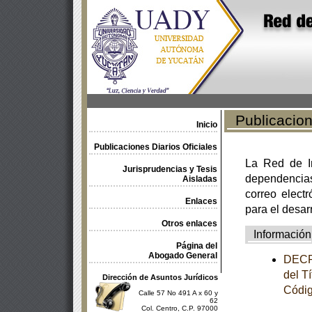
Publicacione
Inicio
Publicaciones Diarios Oficiales
La Red de In
Jurisprudencias y Tesis
dependencia
Aisladas
correo electr
Enlaces
para el desar
Otros enlaces
Información
Página del
Abogado General
DECRE
del T
Dirección de Asuntos Jurídicos
Códig
Calle 57 No 491 A x 60 y
62
Col. Centro, C.P. 97000