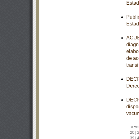
Esta
Publi
Esta
ACUER
diagn
elabo
de ac
transi
DECRE
Derec
DECRE
dispo
vacun
« Ant
20
|
39
|