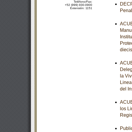
Teléfono/Fax:
DECRE
+52 (999) 930-0900
Extensión: 1151
Penal
ACUER
Manua
Insti
Prote
diecis
ACUER
Deleg
la Vi
Linea
del I
ACUER
los L
Regis
Publi