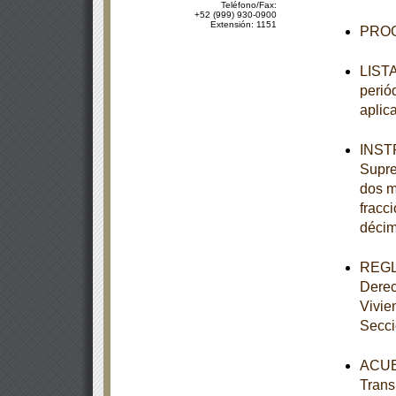
Teléfono/Fax:
+52 (999) 930-0900
Extensión: 1151
PROG
LISTA
perió
aplic
INSTR
Supre
dos mi
fracci
décim
REGLA
Derec
Vivie
Secc
ACUER
Trans