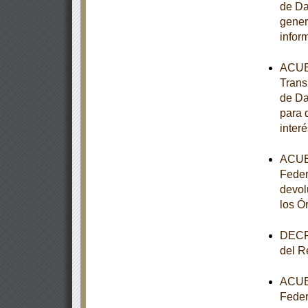
de Da
gener
infor
ACUER
Trans
de Da
para 
interé
ACUER
Feder
devol
los Ó
DECRE
del R
ACUER
Feder