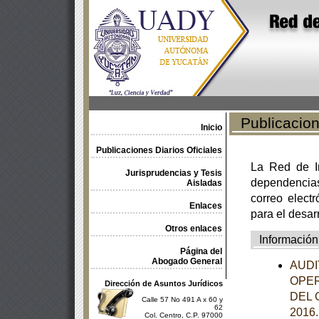
Publicacione
Inicio
Publicaciones Diarios Oficiales
La Red de In
Jurisprudencias y Tesis
dependencia
Aisladas
correo electr
Enlaces
para el desar
Otros enlaces
Información
Página del
Abogado General
AUDI
OPER
Dirección de Asuntos Jurídicos
DEL 
Calle 57 No 491 A x 60 y
62
2016
Col. Centro, C.P. 97000