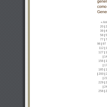
gener
como 
Gener
« Ant
20
|
39
|
58
|
77
|
96
|
97
112
|
127
|
|
1
156
|
|
1
185
|
|
200
|
|
2
229
|
|
2
258
|