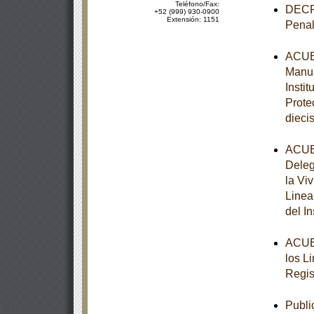
Teléfono/Fax:
DECRE
+52 (999) 930-0900
Extensión: 1151
Penal
ACUER
Manua
Insti
Prote
diecis
ACUER
Deleg
la Vi
Linea
del I
ACUER
los L
Regis
Publi