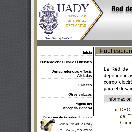
Publicacione
Inicio
Publicaciones Diarios Oficiales
La Red de In
Jurisprudencias y Tesis
dependencia
Aisladas
correo electr
Enlaces
para el desar
Otros enlaces
Información
Página del
Abogado General
DECRE
del T
Dirección de Asuntos Jurídicos
Códig
Calle 57 No 491 A x 60 y
62
Col. Centro, C.P. 97000