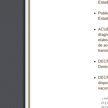
Esta
Publi
Esta
ACUER
diagn
elabo
de ac
transi
DECRE
Derec
DECRE
dispo
vacun
« Ant
20
|
39
|