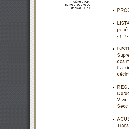
Teléfono/Fax:
+52 (999) 930-0900
Extensión: 1151
PROG
LISTA
perió
aplic
INSTR
Supre
dos mi
fracci
décim
REGLA
Derec
Vivie
Secc
ACUER
Trans