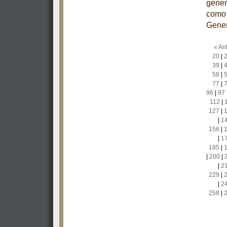
gener
como 
Gener
« Ant
20
|
39
|
58
|
77
|
96
|
97
112
|
127
|
|
1
156
|
|
1
185
|
|
200
|
|
2
229
|
|
2
258
|