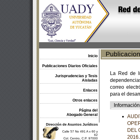
Publicacione
Inicio
Publicaciones Diarios Oficiales
La Red de In
Jurisprudencias y Tesis
dependencia
Aisladas
correo electr
Enlaces
para el desar
Otros enlaces
Información
Página del
Abogado General
AUDI
OPER
Dirección de Asuntos Jurídicos
DEL 
Calle 57 No 491 A x 60 y
62
2016
Col. Centro, C.P. 97000