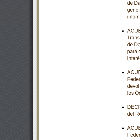
de Da
gener
infor
ACUER
Trans
de Da
para 
interé
ACUER
Feder
devol
los Ó
DECRE
del R
ACUER
Feder