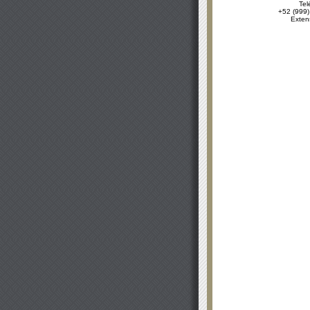
Tel
+52 (999)
Exten