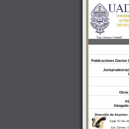
Publicaciones Diarios O
Jurisprudencias
Otros
Pá
Abogado 
Dirección de Asuntos 
Calle 57 No 49
Col. Centro, 