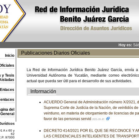
Hoy es:
Sáb
Publicaciones Diarios Oficiales
Inicio
ficiales
La Red de Información Jurídica Benito Juárez García, envía a
 y Tesis
Universidad Autónoma de Yucatán, mediante correo electrónico,
Aisladas
actual que pueda ser útil para el desarrollo de sus actividades.
Enlaces
Información
 enlaces
ACUERDO General de Administración número X/2021, de
Suprema Corte de Justicia de la Nación, de veintidós de
gina del
veintiuno, en materia de otorgamiento de licencias de p
General
favor de las personas servid
2021-09-30
Jurídicos
DECRETO 414/2021 POR EL QUE SE RECONOCE Y AM
1 A x 60 y
62
LAS CREDENCIALES INTELIGENTES DE TRANSPOR
C.P. 97000