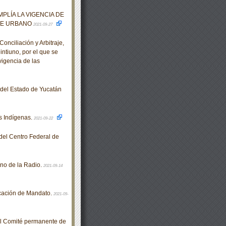
PLÍA LA VIGENCIA DE
TE URBANO
2021-09-27
nciliación y Arbitraje,
intiuno, por el que se
vigencia de las
o del Estado de Yucatán
 Indígenas.
2021-09-22
el Centro Federal de
no de la Radio.
2021-09-14
cación de Mandato.
2021-09-
el Comité permanente de