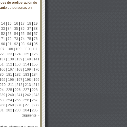
tudes de preliberación de
tanto de personas en
|
14
|
15
|
16
|
17
|
18
|
19
|
|
33
|
34
|
35
|
36
|
37
|
38
|
|
52
|
53
|
54
|
55
|
56
|
57
|
|
71
|
72
|
73
|
74
|
75
|
76
|
|
90
|
91
|
92
|
93
|
94
|
95
|
107
|
108
|
109
|
110
|
111
|
22
|
123
|
124
|
125
|
126
|
137
|
138
|
139
|
140
|
141
51
|
152
|
153
|
154
|
155
|
166
|
167
|
168
|
169
|
170
80
|
181
|
182
|
183
|
184
|
195
|
196
|
197
|
198
|
199
210
|
211
|
212
|
213
|
214
24
|
225
|
226
|
227
|
228
|
239
|
240
|
241
|
242
|
243
53
|
254
|
255
|
256
|
257
|
268
|
269
|
270
|
271
|
272
81
|
282
|
283
|
284
|
285
|
Siguiente »
tivos, siempre y cuando no