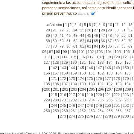
seguimiento a las acciones para la gestión de las solici
personas sentenciadas, así como para identificar casos 
prisión preventiva, co
2021-09-13
« Anterior
|
1
|
2
|
3
|
4
|
5
|
6
|
7
|
8
|
9
|
10
|
11
|
12
|
13
20
|
21
|
22
|
23
|
24
|
25
|
26
|
27
|
28
|
29
|
30
|
31
|
32
39
|
40
|
41
|
42
|
43
|
44
|
45
|
46
|
47
|
48
|
49
|
50
|
51
58
|
59
|
60
|
61
|
62
|
63
|
64
|
65
|
66
|
67
|
68
|
69
|
70
77
|
78
|
79
|
80
|
81
|
82
|
83
|
84
|
85
|
86
|
87
|
88
|
89
96
|
97
|
98
|
99
|
100
|
101
|
102
|
103
|
104
|
105
|
106
|
112
|
113
|
114
|
115
|
116
|
117
|
118
|
119
|
120
|
121
|
1
127
|
128
|
129
|
130
|
131
|
132
|
133
|
134
|
135
|
136
|
|
142
|
143
|
144
|
145
|
146
|
147
|
148
|
149
|
150
|
1
156
|
157
|
158
|
159
|
160
|
161
|
162
|
163
|
164
|
165
|
|
171
|
172
|
173
|
174
|
175
|
176
|
177
|
178
|
179
|
1
185
|
186
|
187
|
188
|
189
|
190
|
191
|
192
|
193
|
194
|
|
200
|
201
|
202
|
203
|
204
|
205
|
206
|
207
|
208
|
209
|
|
215
|
216
|
217
|
218
|
219
|
220
|
221
|
222
|
223
|
2
229
|
230
|
231
|
232
|
233
|
234
|
235
|
236
|
237
|
238
|
|
244
|
245
|
246
|
247
|
248
|
249
|
250
|
251
|
252
|
2
258
|
259
|
260
|
261
|
262
|
263
|
264
|
265
|
266
|
267
|
|
273
|
274
|
275
|
276
|
277
|
278
|
279
|
280
|
2
rvados Abogado General, UADY 2026. Esta página puede ser reproducida con fines no lucra