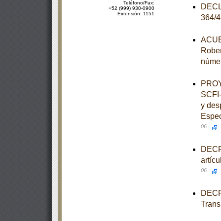
Teléfono/Fax:
DECLA
+52 (999) 930-0900
Extensión: 1151
364/
ACUER
Rober
númer
PROY
SCFI-
y des
Espec
06
DECRE
artíc
06
DECRE
Trans