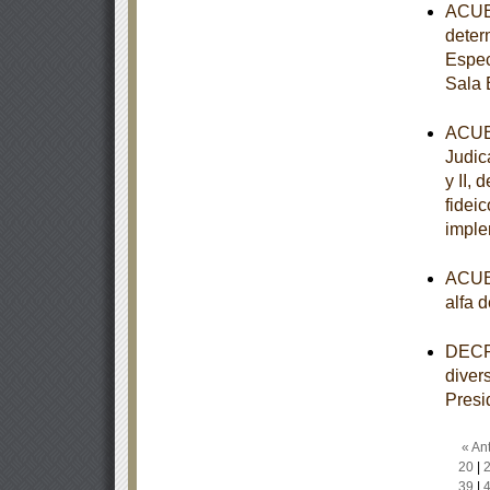
ACUER
deter
Espec
Sala 
ACUER
Judica
y II,
fidei
imple
ACUER
alfa 
DECRE
diver
Presi
« Ant
20
|
39
|