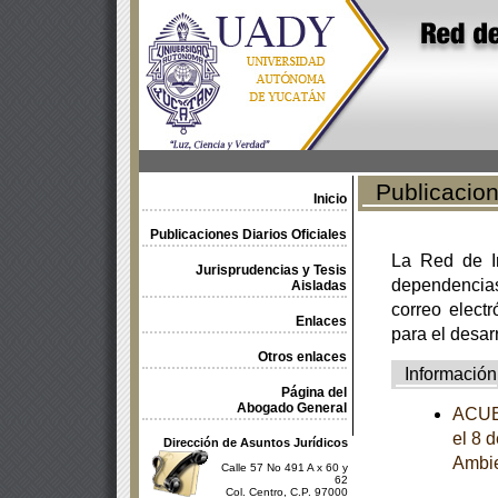
Publicacione
Inicio
Publicaciones Diarios Oficiales
La Red de In
Jurisprudencias y Tesis
dependencia
Aisladas
correo electr
Enlaces
para el desar
Otros enlaces
Información
Página del
Abogado General
ACUER
el 8 
Dirección de Asuntos Jurídicos
Ambie
Calle 57 No 491 A x 60 y
62
Col. Centro, C.P. 97000