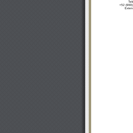
Tel
+52 (999)
Exten