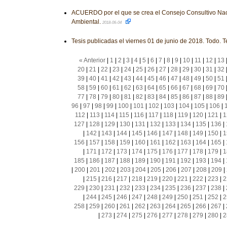
ACUERDO por el que se crea el Consejo Consultivo Nac
Ambiental.
2018-06-04
Tesis publicadas el viernes 01 de junio de 2018. Todo. T
« Anterior
|
1
|
2
|
3
|
4
|
5
|
6
|
7
|
8
|
9
|
10
|
11
|
12
|
13
20
|
21
|
22
|
23
|
24
|
25
|
26
|
27
|
28
|
29
|
30
|
31
|
32
39
|
40
|
41
|
42
|
43
|
44
|
45
|
46
|
47
|
48
|
49
|
50
|
51
58
|
59
|
60
|
61
|
62
|
63
|
64
|
65
|
66
|
67
|
68
|
69
|
70
77
|
78
|
79
|
80
|
81
|
82
|
83
|
84
|
85
|
86
|
87
|
88
|
89
96
|
97
|
98
|
99
|
100
|
101
|
102
|
103
|
104
|
105
|
106
|
112
|
113
|
114
|
115
|
116
|
117
|
118
|
119
|
120
|
121
|
1
127
|
128
|
129
|
130
|
131
|
132
|
133
|
134
|
135
|
136
|
|
142
|
143
|
144
|
145
|
146
|
147
|
148
|
149
|
150
|
1
156
|
157
|
158
|
159
|
160
|
161
|
162
|
163
|
164
|
165
|
|
171
|
172
|
173
|
174
|
175
|
176
|
177
|
178
|
179
|
1
185
|
186
|
187
|
188
|
189
|
190
|
191
|
192
|
193
|
194
|
|
200
|
201
|
202
|
203
|
204
|
205
|
206
|
207
|
208
|
209
|
|
215
|
216
|
217
|
218
|
219
|
220
|
221
|
222
|
223
|
2
229
|
230
|
231
|
232
|
233
|
234
|
235
|
236
|
237
|
238
|
|
244
|
245
|
246
|
247
|
248
|
249
|
250
|
251
|
252
|
2
258
|
259
|
260
|
261
|
262
|
263
|
264
|
265
|
266
|
267
|
|
273
|
274
|
275
|
276
|
277
|
278
|
279
|
280
|
2