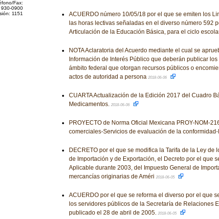
éfono/Fax:
 930-0900
sión: 1151
ACUERDO número 10/05/18 por el que se emiten los Lin
las horas lectivas señaladas en el diverso número 592 po
Articulación de la Educación Básica, para el ciclo esco
NOTA Aclaratoria del Acuerdo mediante el cual se aprue
Información de Interés Público que deberán publicar los
ámbito federal que otorgan recursos públicos o encomie
actos de autoridad a persona
2018-06-06
CUARTA Actualización de la Edición 2017 del Cuadro Bá
Medicamentos.
2018-06-06
PROYECTO de Norma Oficial Mexicana PROY-NOM-216-
comerciales-Servicios de evaluación de la conformidad-
DECRETO por el que se modifica la Tarifa de la Ley de 
de Importación y de Exportación, el Decreto por el que s
Aplicable durante 2003, del Impuesto General de Importa
mercancías originarias de Améri
2018-06-05
ACUERDO por el que se reforma el diverso por el que s
los servidores públicos de la Secretaría de Relaciones E
publicado el 28 de abril de 2005.
2018-06-05