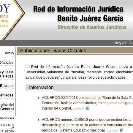
Hoy es:
Jue
Publicaciones Diarios Oficiales
Inicio
ficiales
La Red de Información Jurídica Benito Juárez García, envía a
 y Tesis
Universidad Autónoma de Yucatán, mediante correo electrónico,
Aisladas
actual que pueda ser útil para el desarrollo de sus actividades.
Enlaces
Información
 enlaces
ACUERDO SS/9/2018 emitido por el Pleno de la Sala Sup
Federal de Justicia Administrativa, en el que se designa 
gina del
Interno de Control.
General
2018-06-08
Jurídicos
ACUERDO número 11/05/18 por el que se emiten los Lin
desarrollo y el ejercicio de la autonomía curricular en l
1 A x 60 y
62
básica del Sistema Educativo Nacional.
2018-06-07
C.P. 97000