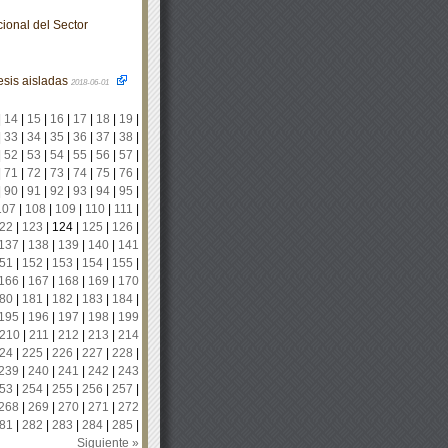
ional del Sector
esis aisladas
2018-06-01
|
14
|
15
|
16
|
17
|
18
|
19
|
|
33
|
34
|
35
|
36
|
37
|
38
|
|
52
|
53
|
54
|
55
|
56
|
57
|
|
71
|
72
|
73
|
74
|
75
|
76
|
|
90
|
91
|
92
|
93
|
94
|
95
|
107
|
108
|
109
|
110
|
111
|
22
|
123
|
124
|
125
|
126
|
137
|
138
|
139
|
140
|
141
51
|
152
|
153
|
154
|
155
|
166
|
167
|
168
|
169
|
170
80
|
181
|
182
|
183
|
184
|
195
|
196
|
197
|
198
|
199
210
|
211
|
212
|
213
|
214
24
|
225
|
226
|
227
|
228
|
239
|
240
|
241
|
242
|
243
53
|
254
|
255
|
256
|
257
|
268
|
269
|
270
|
271
|
272
81
|
282
|
283
|
284
|
285
|
Siguiente »