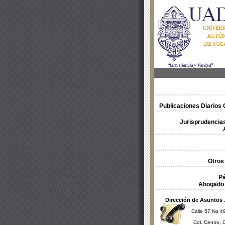
Publicaciones Diarios O
Jurisprudencias
Otros
Pá
Abogado 
Dirección de Asuntos 
Calle 57 No 49
Col. Centro, 