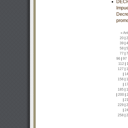
DECRE
Impue
Decre
promo
« Ant
20
|
39
|
58
|
77
|
96
|
97
112
|
127
|
|
1
156
|
|
1
185
|
|
200
|
|
2
229
|
|
2
258
|