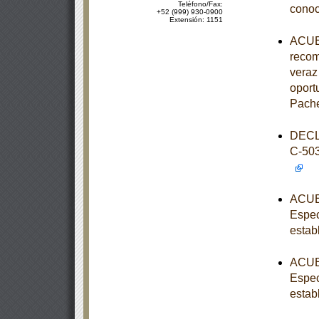
Teléfono/Fax:
conoc
+52 (999) 930-0900
Extensión: 1151
ACUER
recom
veraz 
oport
Pache
DECL
C-50
ACUER
Espec
estab
ACUER
Espec
estab