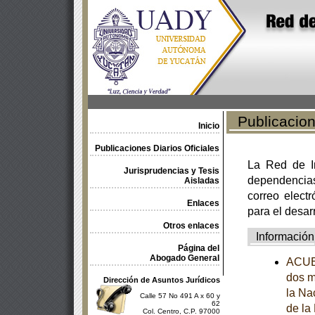
Publicacione
Inicio
Publicaciones Diarios Oficiales
La Red de In
Jurisprudencias y Tesis
dependencia
Aisladas
correo electr
Enlaces
para el desar
Otros enlaces
Información
Página del
Abogado General
ACUER
dos m
Dirección de Asuntos Jurídicos
la Na
Calle 57 No 491 A x 60 y
62
de la
Col. Centro, C.P. 97000