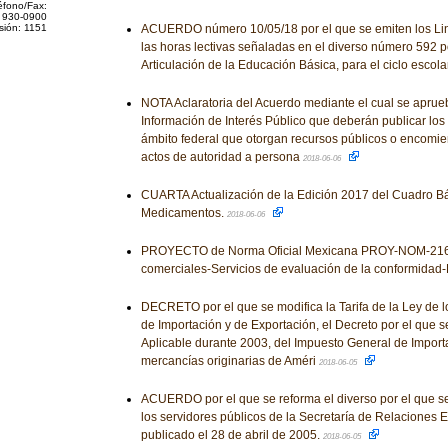
éfono/Fax:
 930-0900
sión: 1151
ACUERDO número 10/05/18 por el que se emiten los Lin
las horas lectivas señaladas en el diverso número 592 po
Articulación de la Educación Básica, para el ciclo esco
NOTA Aclaratoria del Acuerdo mediante el cual se aprue
Información de Interés Público que deberán publicar los
ámbito federal que otorgan recursos públicos o encomie
actos de autoridad a persona
2018-06-06
CUARTA Actualización de la Edición 2017 del Cuadro Bá
Medicamentos.
2018-06-06
PROYECTO de Norma Oficial Mexicana PROY-NOM-216-
comerciales-Servicios de evaluación de la conformidad-
DECRETO por el que se modifica la Tarifa de la Ley de 
de Importación y de Exportación, el Decreto por el que s
Aplicable durante 2003, del Impuesto General de Importa
mercancías originarias de Améri
2018-06-05
ACUERDO por el que se reforma el diverso por el que s
los servidores públicos de la Secretaría de Relaciones E
publicado el 28 de abril de 2005.
2018-06-05