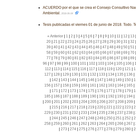
ACUERDO por el que se crea el Consejo Consultivo Nac
Ambiental.
2018-06-04
Tesis publicadas el viernes 01 de junio de 2018. Todo. T
« Anterior
|
1
|
2
|
3
|
4
|
5
|
6
|
7
|
8
|
9
|
10
|
11
|
12
|
13
20
|
21
|
22
|
23
|
24
|
25
|
26
|
27
|
28
|
29
|
30
|
31
|
32
39
|
40
|
41
|
42
|
43
|
44
|
45
|
46
|
47
|
48
|
49
|
50
|
51
58
|
59
|
60
|
61
|
62
|
63
|
64
|
65
|
66
|
67
|
68
|
69
|
70
77
|
78
|
79
|
80
|
81
|
82
|
83
|
84
|
85
|
86
|
87
|
88
|
89
96
|
97
|
98
|
99
|
100
|
101
|
102
|
103
|
104
|
105
|
106
|
112
|
113
|
114
|
115
|
116
|
117
|
118
|
119
|
120
|
121
|
1
127
|
128
|
129
|
130
|
131
|
132
|
133
|
134
|
135
|
136
|
|
142
|
143
|
144
|
145
|
146
|
147
|
148
|
149
|
150
|
1
156
|
157
|
158
|
159
|
160
|
161
|
162
|
163
|
164
|
165
|
|
171
|
172
|
173
|
174
|
175
|
176
|
177
|
178
|
179
|
1
185
|
186
|
187
|
188
|
189
|
190
|
191
|
192
|
193
|
194
|
|
200
|
201
|
202
|
203
|
204
|
205
|
206
|
207
|
208
|
209
|
|
215
|
216
|
217
|
218
|
219
|
220
|
221
|
222
|
223
|
2
229
|
230
|
231
|
232
|
233
|
234
|
235
|
236
|
237
|
238
|
|
244
|
245
|
246
|
247
|
248
|
249
|
250
|
251
|
252
|
2
258
|
259
|
260
|
261
|
262
|
263
|
264
|
265
|
266
|
267
|
|
273
|
274
|
275
|
276
|
277
|
278
|
279
|
280
|
2