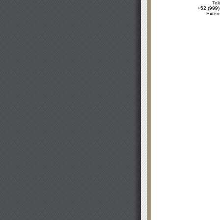
Tel
+52 (999)
Exten