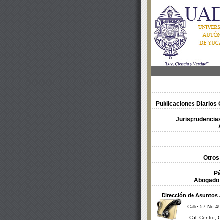
Publicaciones Diarios O
Jurisprudencias
Otros
Pá
Abogado 
Dirección de Asuntos 
Calle 57 No 49
Col. Centro, 