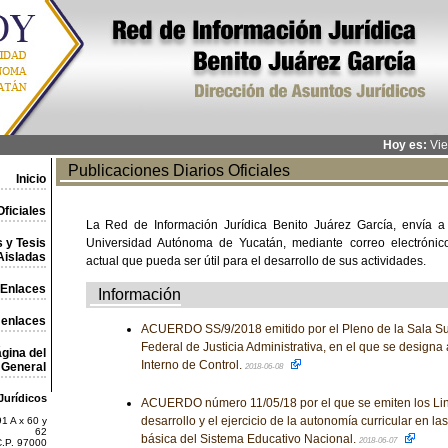
Hoy es:
Vie
Publicaciones Diarios Oficiales
Inicio
ficiales
La Red de Información Jurídica Benito Juárez García, envía a
 y Tesis
Universidad Autónoma de Yucatán, mediante correo electrónico,
Aisladas
actual que pueda ser útil para el desarrollo de sus actividades.
Enlaces
Información
 enlaces
ACUERDO SS/9/2018 emitido por el Pleno de la Sala Sup
Federal de Justicia Administrativa, en el que se designa 
gina del
Interno de Control.
General
2018-06-08
Jurídicos
ACUERDO número 11/05/18 por el que se emiten los Lin
desarrollo y el ejercicio de la autonomía curricular en l
1 A x 60 y
62
básica del Sistema Educativo Nacional.
2018-06-07
C.P. 97000