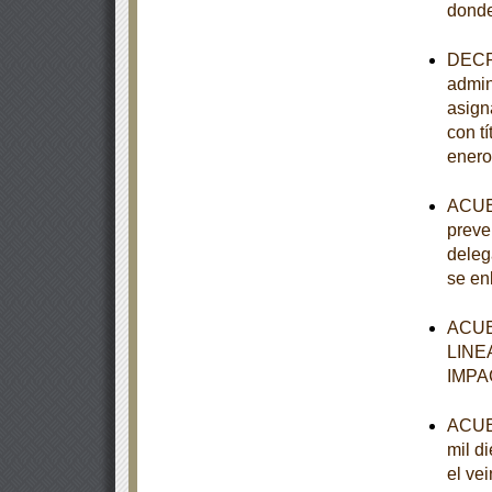
donde
DECRE
admin
asign
con tí
enero
ACUER
preve
deleg
se en
ACUE
LINE
IMPA
ACUER
mil d
el ve