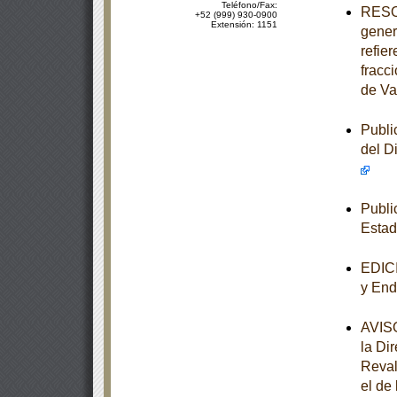
Teléfono/Fax:
RESOL
+52 (999) 930-0900
Extensión: 1151
gener
refier
fracc
de Va
Publi
del D
Publi
Esta
EDICI
y End
AVISO
la Di
Reval
el de