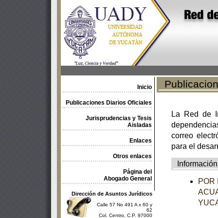
Publicacione
Inicio
Publicaciones Diarios Oficiales
La Red de In
Jurisprudencias y Tesis
dependencia
Aisladas
correo electr
Enlaces
para el desar
Otros enlaces
Información
Página del
Abogado General
POR 
ACUA
Dirección de Asuntos Jurídicos
YUC
Calle 57 No 491 A x 60 y
62
Col. Centro, C.P. 97000