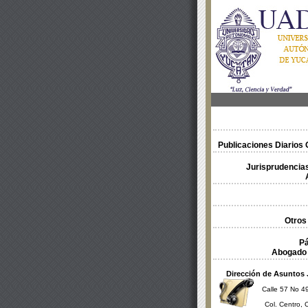
Publicaciones Diarios O
Jurisprudencias
Otros
Pá
Abogado 
Dirección de Asuntos 
Calle 57 No 49
Col. Centro, 