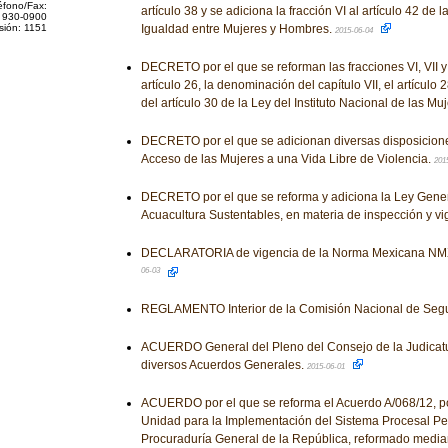
éfono/Fax:
artículo 38 y se adiciona la fracción VI al artículo 42 de 
 930-0900
sión: 1151
Igualdad entre Mujeres y Hombres.
2015-06-04
DECRETO por el que se reforman las fracciones VI, VII y XX
artículo 26, la denominación del capítulo VII, el artículo
del artículo 30 de la Ley del Instituto Nacional de las Mu
DECRETO por el que se adicionan diversas disposicione
Acceso de las Mujeres a una Vida Libre de Violencia.
201
DECRETO por el que se reforma y adiciona la Ley Gene
Acuacultura Sustentables, en materia de inspección y vi
DECLARATORIA de vigencia de la Norma Mexicana NM
06-03
REGLAMENTO Interior de la Comisión Nacional de Segu
ACUERDO General del Pleno del Consejo de la Judicatu
diversos Acuerdos Generales.
2015-06-01
ACUERDO por el que se reforma el Acuerdo A/068/12, por
Unidad para la Implementación del Sistema Procesal Pen
Procuraduría General de la República, reformado median