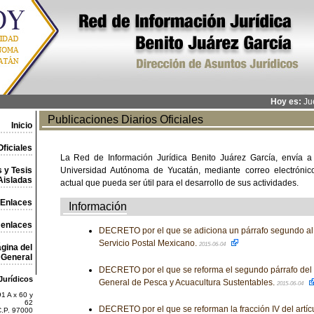
Hoy es:
Jue
Publicaciones Diarios Oficiales
Inicio
ficiales
La Red de Información Jurídica Benito Juárez García, envía a
 y Tesis
Universidad Autónoma de Yucatán, mediante correo electrónico,
Aisladas
actual que pueda ser útil para el desarrollo de sus actividades.
Enlaces
Información
 enlaces
DECRETO por el que se adiciona un párrafo segundo al a
Servicio Postal Mexicano.
2015-06-04
gina del
General
DECRETO por el que se reforma el segundo párrafo del a
Jurídicos
General de Pesca y Acuacultura Sustentables.
2015-06-04
1 A x 60 y
62
DECRETO por el que se reforman la fracción IV del artícul
C.P. 97000