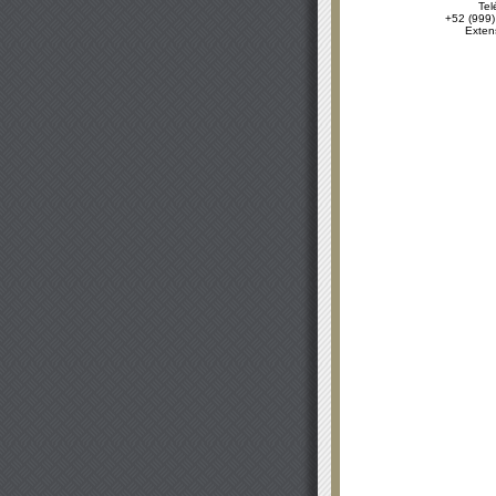
Tel
+52 (999)
Exten