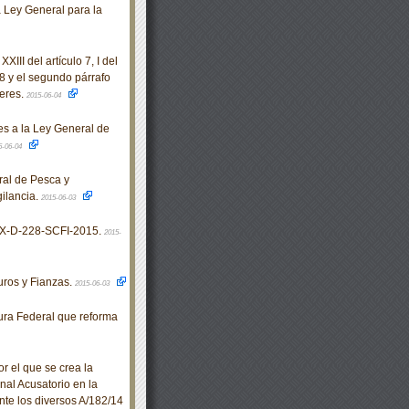
la Ley General para la
III del artículo 7, I del
 28 y el segundo párrafo
jeres.
2015-06-04
s a la Ley General de
5-06-04
ral de Pesca y
gilancia.
2015-06-03
X-D-228-SCFI-2015.
2015-
ros y Fianzas.
2015-06-03
ra Federal que reforma
 el que se crea la
al Acusatorio en la
te los diversos A/182/14