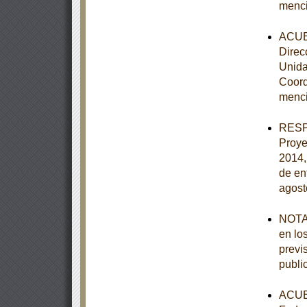
menc
ACUER
Direc
Unida
Coord
menc
RESPU
Proye
2014,
de en
agost
NOTA 
en lo
previ
publi
ACUER