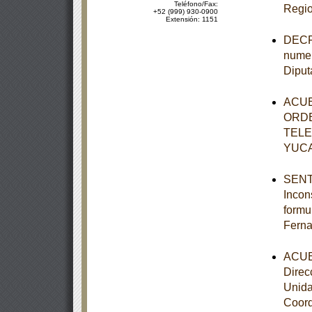
Teléfono/Fax:
Regio
+52 (999) 930-0900
Extensión: 1151
DECRE
numer
Diput
ACUE
ORDE
TELE
YUC
SENTE
Incon
formu
Ferna
ACUER
Direc
Unida
Coord