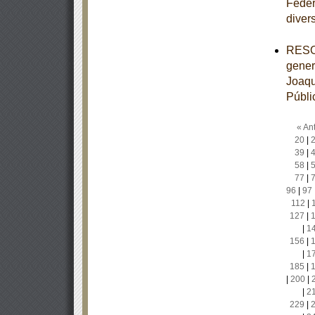
Feder
diver
RESOL
gener
Joaqu
Públi
« Ant
20
|
39
|
58
|
77
|
96
|
97
112
|
127
|
|
1
156
|
|
1
185
|
|
200
|
|
2
229
|