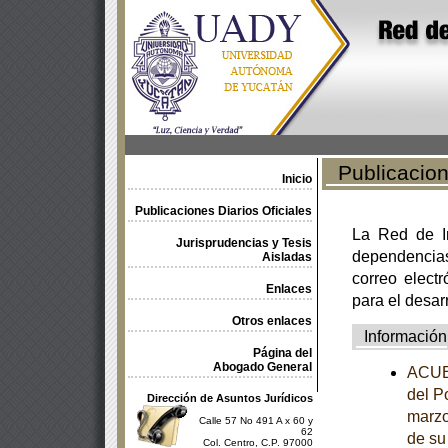
Publicacione
Inicio
Publicaciones Diarios Oficiales
La Red de In
Jurisprudencias y Tesis
dependencia
Aisladas
correo electr
Enlaces
para el desar
Otros enlaces
Información
Página del
Abogado General
ACUER
del P
Dirección de Asuntos Jurídicos
marzo
Calle 57 No 491 A x 60 y
62
de su
Col. Centro, C.P. 97000