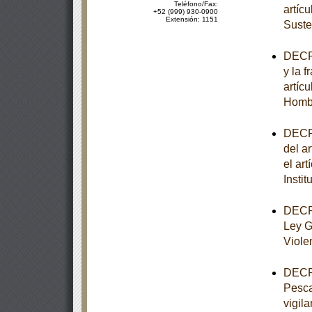
Teléfono/Fax:
artíc
+52 (999) 930-0900
Extensión: 1151
Suste
DECRE
y la f
artíc
Homb
DECRE
del ar
el art
Insti
DECRE
Ley G
Viole
DECRE
Pesca
vigila