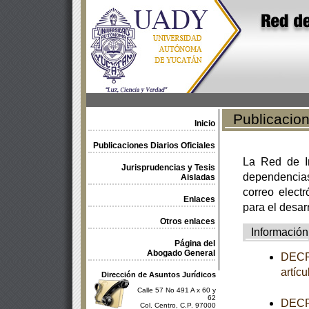
Publicacione
Inicio
Publicaciones Diarios Oficiales
La Red de In
Jurisprudencias y Tesis
dependencia
Aisladas
correo electr
Enlaces
para el desar
Otros enlaces
Información
Página del
Abogado General
DECRE
artíc
Dirección de Asuntos Jurídicos
Calle 57 No 491 A x 60 y
62
DECRE
Col. Centro, C.P. 97000