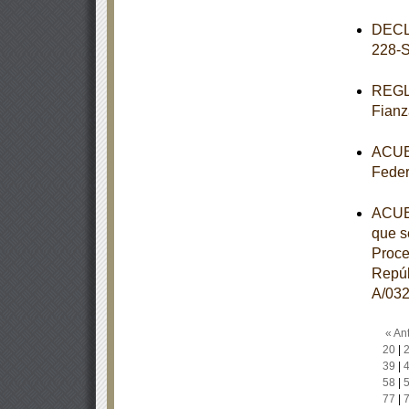
DECL
228-
REGLA
Fianz
ACUER
Feder
ACUER
que s
Proce
Repúb
A/032
« Ant
20
|
39
|
58
|
77
|