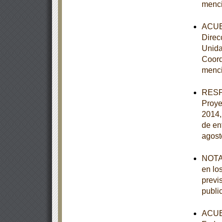
menc
ACUER
Direc
Unida
Coord
menc
RESPU
Proye
2014,
de en
agost
NOTA 
en lo
previ
publi
ACUER