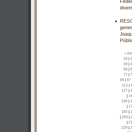
Feder
diver
RESOL
gener
Joaqu
Públi
« Ant
20
|
39
|
58
|
77
|
96
|
97
112
|
127
|
|
1
156
|
|
1
185
|
|
200
|
|
2
229
|