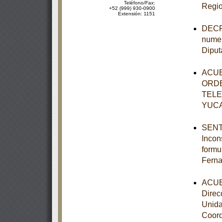
Teléfono/Fax:
Regio
+52 (999) 930-0900
Extensión: 1151
DECRE
numer
Diput
ACUE
ORDE
TELE
YUC
SENTE
Incon
formu
Ferna
ACUER
Direc
Unida
Coord