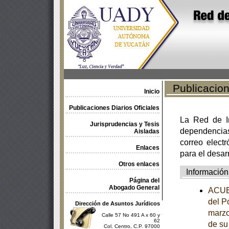
Publicacione
Inicio
Publicaciones Diarios Oficiales
La Red de In
Jurisprudencias y Tesis
dependencia
Aisladas
correo electr
Enlaces
para el desar
Otros enlaces
Información
Página del
Abogado General
ACUER
del P
Dirección de Asuntos Jurídicos
marzo
Calle 57 No 491 A x 60 y
62
de su
Col. Centro, C.P. 97000