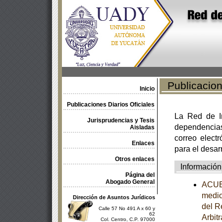
Publicacione
Inicio
Publicaciones Diarios Oficiales
La Red de In
Jurisprudencias y Tesis
dependencia
Aisladas
correo electr
Enlaces
para el desar
Otros enlaces
Información
Página del
Abogado General
ACUER
medio
Dirección de Asuntos Jurídicos
del R
Calle 57 No 491 A x 60 y
62
Arbit
Col. Centro, C.P. 97000