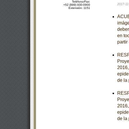
Teléfono/Fax:
2017-11
+52 (999) 930-0900
Extensión: 1151
ACUER
imáge
deber
en to
partir
RESPU
Proye
2016,
epide
de la
RESPU
Proye
2016,
epide
de la