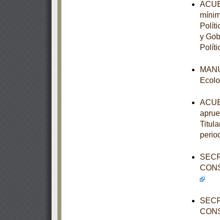
ACUER
mínim
Polít
y Gob
Políti
MANUA
Ecolo
ACUER
aprue
Titula
perio
SECR
CONS
SECR
CONS