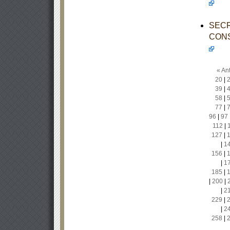
SECR
CONS
« Ant
20
|
39
|
58
|
77
|
96
|
97
112
|
127
|
|
1
156
|
|
1
185
|
|
200
|
|
2
229
|
|
2
258
|