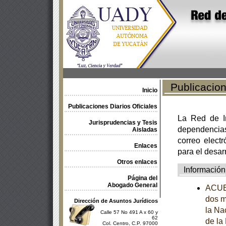
Publicacione
Inicio
Publicaciones Diarios Oficiales
La Red de In
Jurisprudencias y Tesis
dependencia
Aisladas
correo electr
Enlaces
para el desar
Otros enlaces
Información
Página del
Abogado General
ACUER
dos m
Dirección de Asuntos Jurídicos
la Na
Calle 57 No 491 A x 60 y
62
de la
Col. Centro, C.P. 97000