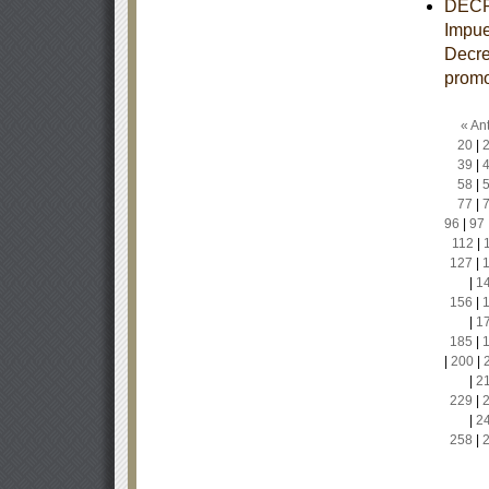
DECRE
Impue
Decre
promo
« Ant
20
|
39
|
58
|
77
|
96
|
97
112
|
127
|
|
1
156
|
|
1
185
|
|
200
|
|
2
229
|
|
2
258
|