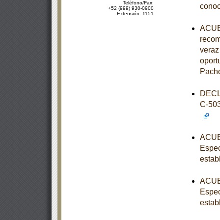
Teléfono/Fax:
conoc
+52 (999) 930-0900
Extensión: 1151
ACUER
recom
veraz 
oport
Pache
DECL
C-50
ACUER
Espec
estab
ACUER
Espec
estab