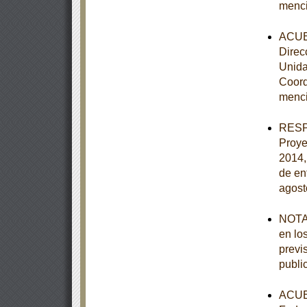
menc
ACUER
Direc
Unida
Coord
menc
RESPU
Proye
2014,
de en
agost
NOTA 
en lo
previ
publi
ACUER