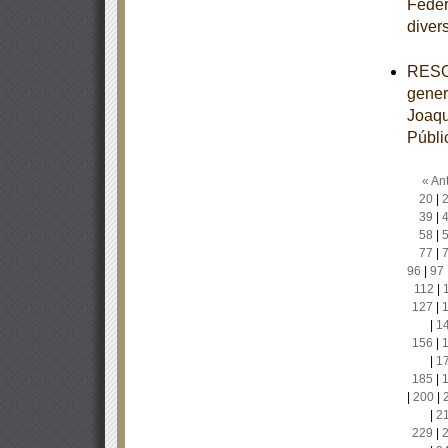
Feder
diver
RESOL
gener
Joaqu
Públi
« Ant
20
|
39
|
58
|
77
|
96
|
97
112
|
127
|
|
1
156
|
|
1
185
|
|
200
|
|
2
229
|