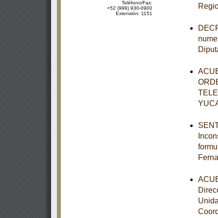
Teléfono/Fax:
Regio
+52 (999) 930-0900
Extensión: 1151
DECRE
numer
Diput
ACUE
ORDE
TELE
YUC
SENTE
Incon
formu
Ferna
ACUER
Direc
Unida
Coord