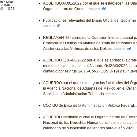
éfono/Fax:
ACUERDO A/001/2022 por el que se establecen las Unid
 930-0900
sión: 1151
Órgano Interno de Control.
2022-02-17
Publicaciones relevantes del Diario Oficial del Gobiern
2022-02-15
REGLAMENTO Interno de la Comisión Intersecretarial pa
Erradicar los Delitos en Materia de Trata de Personas y 
Asistencia a las Víctimas de estos Delitos.
2022-02-15
ACUERDO G/JGA/8/2022 por el que se aprueba la prórro
medidas establecidas en el Acuerdo G/JGA/3/2022, para 
contagio por el virus SARS-CoV2 (COVID-19) y su nueva
ACUERDO por el que se delegan las facultades del Órga
la Agencia Nacional de Aduanas de México, en el Órgano
Servicio de Administración Tributaria.
2022-02-09
CÓDIGO de Ética de la Administración Pública Federal.
2
ACUERDO mediante el cual el Órgano Interno de Contro
Nacional de los Derechos Humanos, en uso de sus atrib
calendario de suspensión de labores para el año 2022.