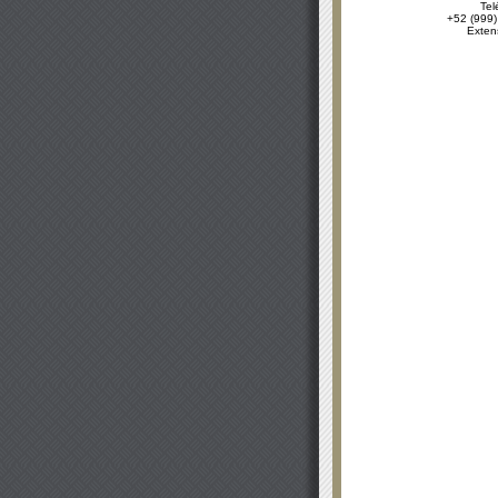
Tel
+52 (999)
Exten