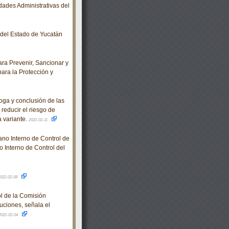
ades Administrativas del
o del Estado de Yucatán
ra Prevenir, Sancionar y
para la Protección y
ga y conclusión de las
reducir el riesgo de
 variante.
2022-02-11
no Interno de Control de
 Interno de Control del
022-02-08
l de la Comisión
uciones, señala el
2022-02-04