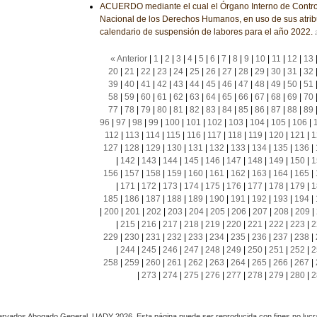
ACUERDO mediante el cual el Órgano Interno de Contro
Nacional de los Derechos Humanos, en uso de sus atrib
calendario de suspensión de labores para el año 2022.
« Anterior
|
1
|
2
|
3
|
4
|
5
|
6
|
7
|
8
|
9
|
10
|
11
|
12
|
13
20
|
21
|
22
|
23
|
24
|
25
|
26
|
27
|
28
|
29
|
30
|
31
|
32
39
|
40
|
41
|
42
|
43
|
44
|
45
|
46
|
47
|
48
|
49
|
50
|
51
58
|
59
|
60
|
61
|
62
|
63
|
64
|
65
|
66
|
67
|
68
|
69
|
70
77
|
78
|
79
|
80
|
81
|
82
|
83
|
84
|
85
|
86
|
87
|
88
|
89
96
|
97
|
98
|
99
|
100
|
101
|
102
|
103
|
104
|
105
|
106
|
112
|
113
|
114
|
115
|
116
|
117
|
118
|
119
|
120
|
121
|
1
127
|
128
|
129
|
130
|
131
|
132
|
133
|
134
|
135
|
136
|
|
142
|
143
|
144
|
145
|
146
|
147
|
148
|
149
|
150
|
1
156
|
157
|
158
|
159
|
160
|
161
|
162
|
163
|
164
|
165
|
|
171
|
172
|
173
|
174
|
175
|
176
|
177
|
178
|
179
|
1
185
|
186
|
187
|
188
|
189
|
190
|
191
|
192
|
193
|
194
|
|
200
|
201
|
202
|
203
|
204
|
205
|
206
|
207
|
208
|
209
|
|
215
|
216
|
217
|
218
|
219
|
220
|
221
|
222
|
223
|
2
229
|
230
|
231
|
232
|
233
|
234
|
235
|
236
|
237
|
238
|
|
244
|
245
|
246
|
247
|
248
|
249
|
250
|
251
|
252
|
2
258
|
259
|
260
|
261
|
262
|
263
|
264
|
265
|
266
|
267
|
|
273
|
274
|
275
|
276
|
277
|
278
|
279
|
280
|
2
rvados Abogado General, UADY 2026. Esta página puede ser reproducida con fines no lucra