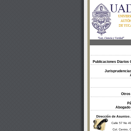
Publicaciones Diarios O
Jurisprudencias
Otros
Pá
Abogado 
Dirección de Asuntos 
Calle 57 No 49
Col. Centro, 