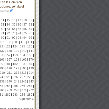
l de la Comisión
uciones, señala el
2022-02-04
|
14
|
15
|
16
|
17
|
18
|
19
|
|
33
|
34
|
35
|
36
|
37
|
38
|
|
52
|
53
|
54
|
55
|
56
|
57
|
|
71
|
72
|
73
|
74
|
75
|
76
|
|
90
|
91
|
92
|
93
|
94
|
95
|
107
|
108
|
109
|
110
|
111
|
22
|
123
|
124
|
125
|
126
|
137
|
138
|
139
|
140
|
141
51
|
152
|
153
|
154
|
155
|
166
|
167
|
168
|
169
|
170
80
|
181
|
182
|
183
|
184
|
195
|
196
|
197
|
198
|
199
210
|
211
|
212
|
213
|
214
24
|
225
|
226
|
227
|
228
|
239
|
240
|
241
|
242
|
243
53
|
254
|
255
|
256
|
257
|
268
|
269
|
270
|
271
|
272
81
|
282
|
283
|
284
|
285
|
Siguiente »
tivos, siempre y cuando no