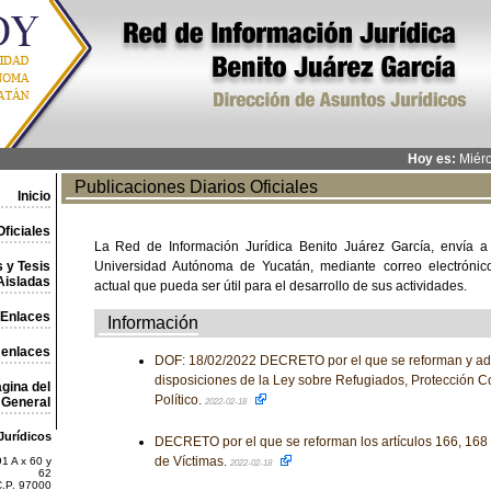
Hoy es:
Miérc
Publicaciones Diarios Oficiales
Inicio
ficiales
La Red de Información Jurídica Benito Juárez García, envía a
 y Tesis
Universidad Autónoma de Yucatán, mediante correo electrónico,
Aisladas
actual que pueda ser útil para el desarrollo de sus actividades.
Enlaces
Información
 enlaces
DOF: 18/02/2022 DECRETO por el que se reforman y adi
disposiciones de la Ley sobre Refugiados, Protección C
gina del
Político.
General
2022-02-18
Jurídicos
DECRETO por el que se reforman los artículos 166, 168 
de Víctimas.
1 A x 60 y
2022-02-18
62
C.P. 97000