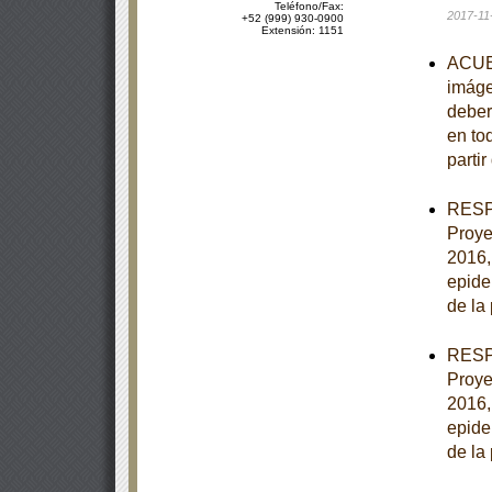
Teléfono/Fax:
2017-11
+52 (999) 930-0900
Extensión: 1151
ACUER
imáge
deber
en to
partir
RESPU
Proye
2016,
epide
de la
RESPU
Proye
2016,
epide
de la