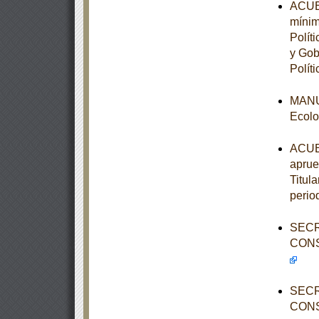
ACUER
mínim
Polít
y Gob
Políti
MANUA
Ecolo
ACUER
aprue
Titula
perio
SECR
CONS
SECR
CONS