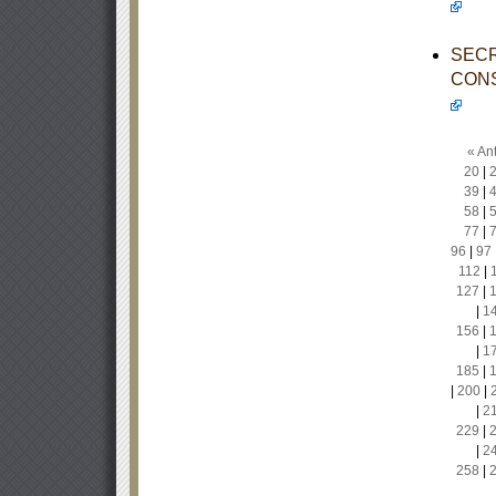
SECR
CONS
« Ant
20
|
39
|
58
|
77
|
96
|
97
112
|
127
|
|
1
156
|
|
1
185
|
|
200
|
|
2
229
|
|
2
258
|