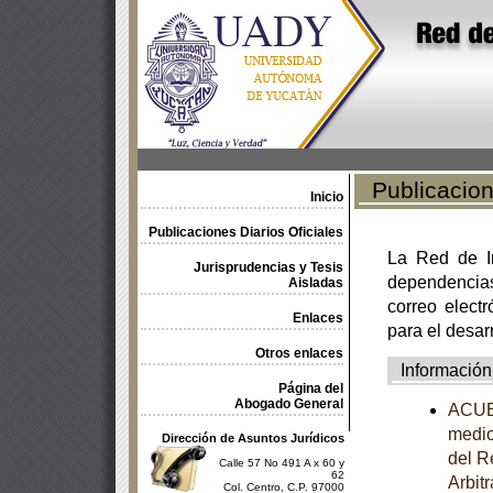
Publicacione
Inicio
Publicaciones Diarios Oficiales
La Red de In
Jurisprudencias y Tesis
dependencia
Aisladas
correo electr
Enlaces
para el desar
Otros enlaces
Información
Página del
Abogado General
ACUER
medio
Dirección de Asuntos Jurídicos
del R
Calle 57 No 491 A x 60 y
62
Arbit
Col. Centro, C.P. 97000