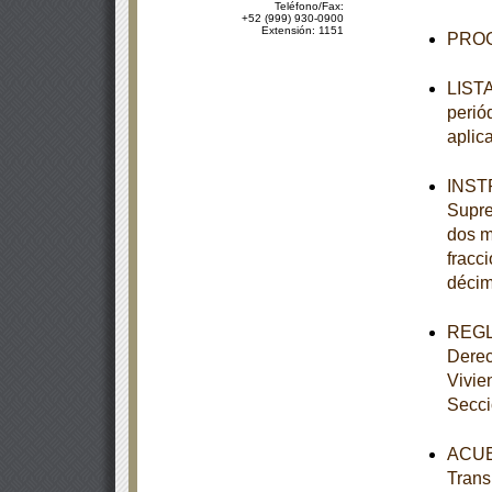
Teléfono/Fax:
+52 (999) 930-0900
Extensión: 1151
PROG
LISTA
perió
aplic
INSTR
Supre
dos mi
fracci
décim
REGLA
Derec
Vivie
Secc
ACUER
Trans