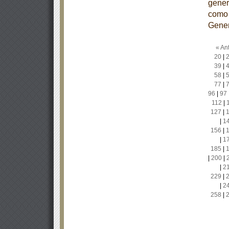
gener
como 
Gener
« Ant
20
|
39
|
58
|
77
|
96
|
97
112
|
127
|
|
1
156
|
|
1
185
|
|
200
|
|
2
229
|
|
2
258
|