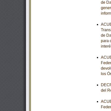
de Da
gener
infor
ACUER
Trans
de Da
para 
interé
ACUER
Feder
devol
los Ó
DECRE
del R
ACUER
Feder