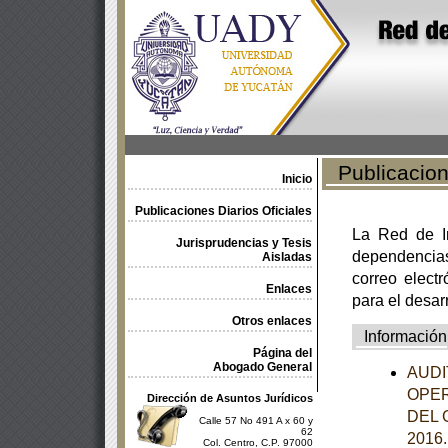
Publicacione
Inicio
Publicaciones Diarios Oficiales
La Red de In
Jurisprudencias y Tesis
dependencia
Aisladas
correo electr
Enlaces
para el desar
Otros enlaces
Información
Página del
Abogado General
AUDI
OPER
Dirección de Asuntos Jurídicos
DEL 
Calle 57 No 491 A x 60 y
62
2016
Col. Centro, C.P. 97000