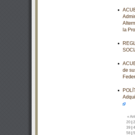
ACUER
Admin
Alter
la Pr
REGL
SOCI
ACUER
de su
Feder
POLÍT
Adqui
« Ant
20
|
39
|
58
|