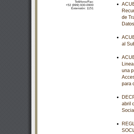
Teléfono/Fax:
ACUER
+52 (999) 930-0900
Extensión: 1151
Recur
de Tr
Datos
ACUER
al Su
ACUER
Linea
una p
Acces
para 
DECRE
abril
Socia
REGL
SOCI