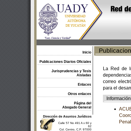
Publicacione
Inicio
Publicaciones Diarios Oficiales
La Red de In
Jurisprudencias y Tesis
dependencia
Aisladas
correo electr
Enlaces
para el desar
Otros enlaces
Información
Página del
Abogado General
ACUER
Coord
Dirección de Asuntos Jurídicos
Pena
Calle 57 No 491 A x 60 y
62
Col. Centro, C.P. 97000