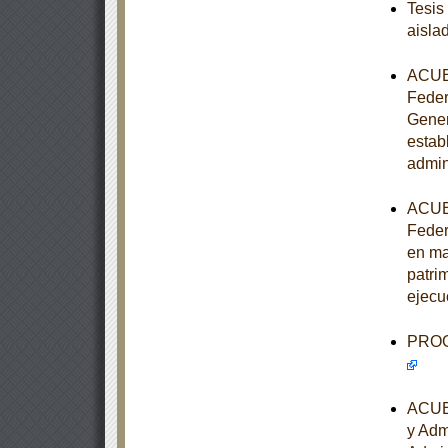
Tesis
aisla
ACUER
Feder
Gener
estab
admin
ACUER
Feder
en ma
patrim
ejecu
PROGR
ACUER
y Adm