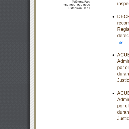
Teléfono/Fax:
inspe
+52 (999) 930-0900
Extensión: 1151
DECRE
recorr
Regla
derec
ACUER
Admin
por e
duran
Justi
ACUER
Admin
por e
duran
Justi