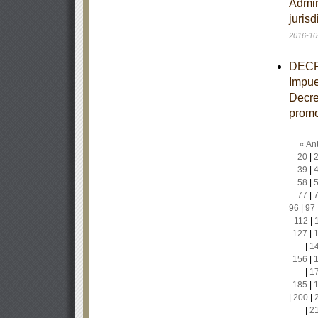
Admin
juris
2016-10
DECRE
Impue
Decre
promo
« Ant
20
|
39
|
58
|
77
|
96
|
97
112
|
127
|
|
1
156
|
|
1
185
|
|
200
|
|
2