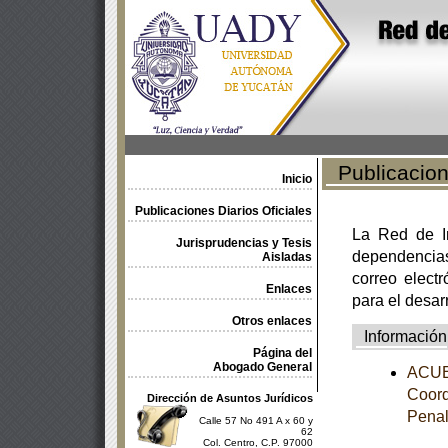
Publicacione
Inicio
Publicaciones Diarios Oficiales
La Red de In
Jurisprudencias y Tesis
dependencia
Aisladas
correo electr
Enlaces
para el desar
Otros enlaces
Información
Página del
Abogado General
ACUER
Coord
Dirección de Asuntos Jurídicos
Pena
Calle 57 No 491 A x 60 y
62
Col. Centro, C.P. 97000