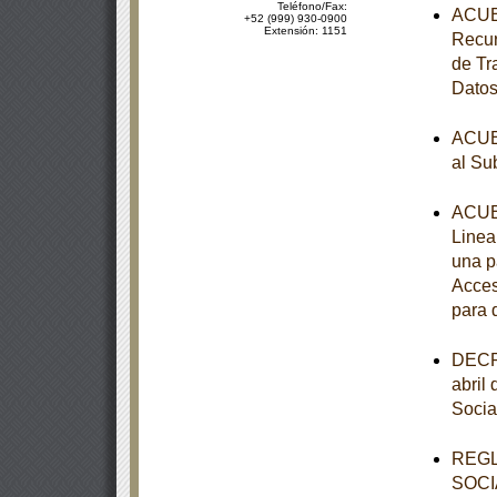
Teléfono/Fax:
ACUER
+52 (999) 930-0900
Extensión: 1151
Recur
de Tr
Datos
ACUER
al Su
ACUER
Linea
una p
Acces
para 
DECRE
abril
Socia
REGL
SOCI