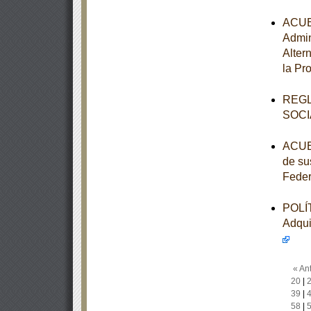
ACUER
Admin
Alter
la Pr
REGL
SOCI
ACUER
de su
Feder
POLÍT
Adqui
« Ant
20
|
39
|
58
|