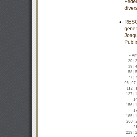
Feder
diver
RESOL
gener
Joaqu
Públi
« Ant
20
|
39
|
58
|
77
|
96
|
97
112
|
127
|
|
1
156
|
|
1
185
|
|
200
|
|
2
229
|