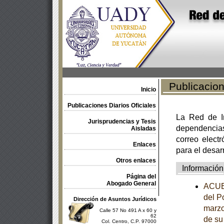
Publicacione
Inicio
Publicaciones Diarios Oficiales
La Red de In
Jurisprudencias y Tesis
dependencia
Aisladas
correo electr
Enlaces
para el desar
Otros enlaces
Información
Página del
Abogado General
ACUER
del P
Dirección de Asuntos Jurídicos
marzo
Calle 57 No 491 A x 60 y
62
de su
Col. Centro, C.P. 97000