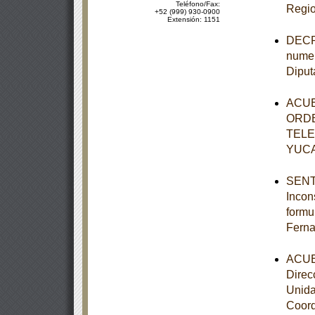
Teléfono/Fax:
Regio
+52 (999) 930-0900
Extensión: 1151
DECRE
numer
Diput
ACUE
ORDE
TELE
YUC
SENTE
Incon
formu
Ferna
ACUER
Direc
Unida
Coord