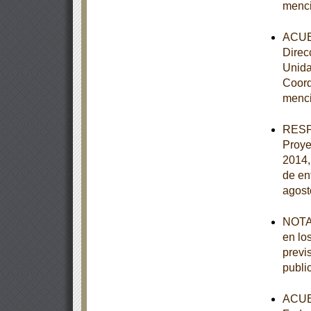
menc
ACUER
Direc
Unida
Coord
menc
RESPU
Proye
2014,
de en
agost
NOTA 
en lo
previ
publi
ACUER