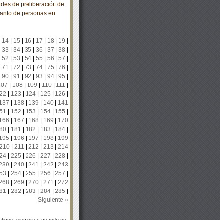
tudes de preliberación de
tanto de personas en
|
14
|
15
|
16
|
17
|
18
|
19
|
|
33
|
34
|
35
|
36
|
37
|
38
|
|
52
|
53
|
54
|
55
|
56
|
57
|
|
71
|
72
|
73
|
74
|
75
|
76
|
|
90
|
91
|
92
|
93
|
94
|
95
|
107
|
108
|
109
|
110
|
111
|
22
|
123
|
124
|
125
|
126
|
137
|
138
|
139
|
140
|
141
51
|
152
|
153
|
154
|
155
|
166
|
167
|
168
|
169
|
170
80
|
181
|
182
|
183
|
184
|
195
|
196
|
197
|
198
|
199
210
|
211
|
212
|
213
|
214
24
|
225
|
226
|
227
|
228
|
239
|
240
|
241
|
242
|
243
53
|
254
|
255
|
256
|
257
|
268
|
269
|
270
|
271
|
272
81
|
282
|
283
|
284
|
285
|
Siguiente »
tivos, siempre y cuando no