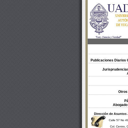
Publicaciones Diarios O
Jurisprudencias
Otros
Pá
Abogado 
Dirección de Asuntos 
Calle 57 No 49
Col. Centro, 