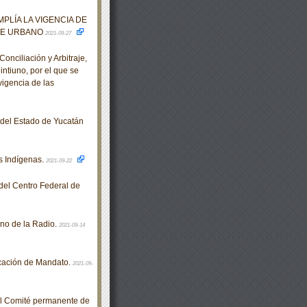
PLÍA LA VIGENCIA DE
TE URBANO
2021-09-27
nciliación y Arbitraje,
intiuno, por el que se
vigencia de las
o del Estado de Yucatán
 Indígenas.
2021-09-22
el Centro Federal de
no de la Radio.
2021-09-14
cación de Mandato.
2021-09-
el Comité permanente de