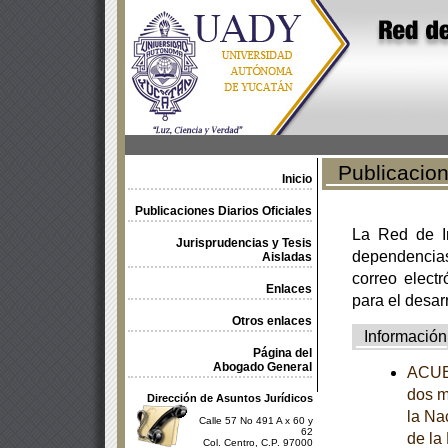
Publicacione
Inicio
Publicaciones Diarios Oficiales
La Red de In
Jurisprudencias y Tesis
dependencia
Aisladas
correo electr
Enlaces
para el desar
Otros enlaces
Información
Página del
Abogado General
ACUER
dos m
Dirección de Asuntos Jurídicos
la Na
Calle 57 No 491 A x 60 y
62
de la
Col. Centro, C.P. 97000