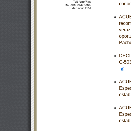
Teléfono/Fax:
conoc
+52 (999) 930-0900
Extensión: 1151
ACUER
recom
veraz 
oport
Pache
DECL
C-50
ACUER
Espec
estab
ACUER
Espec
estab