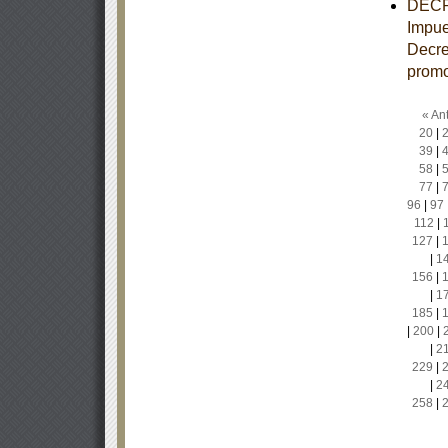
DECRE
Impue
Decre
promo
« Ant
20
|
39
|
58
|
77
|
96
|
97
112
|
127
|
|
1
156
|
|
1
185
|
|
200
|
|
2
229
|
|
2
258
|