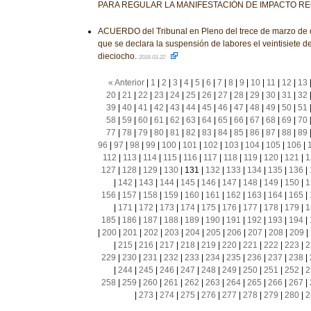
PARA REGULAR LA MANIFESTACIÓN DE IMPACTO R
ACUERDO del Tribunal en Pleno del trece de marzo de do
que se declara la suspensión de labores el veintisiete d
dieciocho.
2018-03-22
« Anterior
|
1
|
2
|
3
|
4
|
5
|
6
|
7
|
8
|
9
|
10
|
11
|
12
|
13
20
|
21
|
22
|
23
|
24
|
25
|
26
|
27
|
28
|
29
|
30
|
31
|
32
39
|
40
|
41
|
42
|
43
|
44
|
45
|
46
|
47
|
48
|
49
|
50
|
51
58
|
59
|
60
|
61
|
62
|
63
|
64
|
65
|
66
|
67
|
68
|
69
|
70
77
|
78
|
79
|
80
|
81
|
82
|
83
|
84
|
85
|
86
|
87
|
88
|
89
96
|
97
|
98
|
99
|
100
|
101
|
102
|
103
|
104
|
105
|
106
|
112
|
113
|
114
|
115
|
116
|
117
|
118
|
119
|
120
|
121
|
1
127
|
128
|
129
|
130
|
131
|
132
|
133
|
134
|
135
|
136
|
|
142
|
143
|
144
|
145
|
146
|
147
|
148
|
149
|
150
|
1
156
|
157
|
158
|
159
|
160
|
161
|
162
|
163
|
164
|
165
|
|
171
|
172
|
173
|
174
|
175
|
176
|
177
|
178
|
179
|
1
185
|
186
|
187
|
188
|
189
|
190
|
191
|
192
|
193
|
194
|
|
200
|
201
|
202
|
203
|
204
|
205
|
206
|
207
|
208
|
209
|
|
215
|
216
|
217
|
218
|
219
|
220
|
221
|
222
|
223
|
2
229
|
230
|
231
|
232
|
233
|
234
|
235
|
236
|
237
|
238
|
|
244
|
245
|
246
|
247
|
248
|
249
|
250
|
251
|
252
|
2
258
|
259
|
260
|
261
|
262
|
263
|
264
|
265
|
266
|
267
|
|
273
|
274
|
275
|
276
|
277
|
278
|
279
|
280
|
2