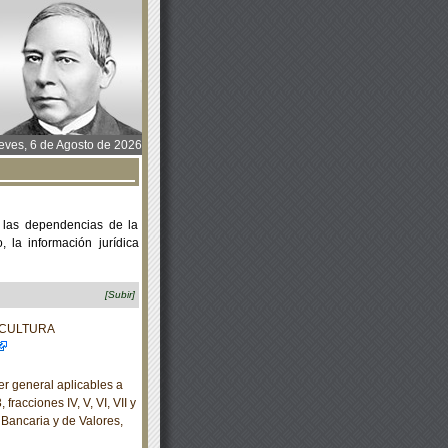
ves, 6 de Agosto de 2026
 las dependencias de la
 la información jurídica
[Subir]
ACULTURA
r general aplicables a
fracciones IV, V, VI, VII y
 Bancaria y de Valores,