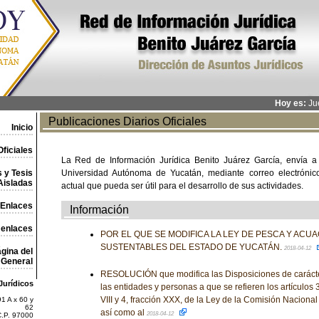
Hoy es:
Jue
Publicaciones Diarios Oficiales
Inicio
ficiales
La Red de Información Jurídica Benito Juárez García, envía a
 y Tesis
Universidad Autónoma de Yucatán, mediante correo electrónico,
Aisladas
actual que pueda ser útil para el desarrollo de sus actividades.
Enlaces
Información
 enlaces
POR EL QUE SE MODIFICA LA LEY DE PESCA Y ACU
SUSTENTABLES DEL ESTADO DE YUCATÁN.
2018-04-12
gina del
General
RESOLUCIÓN que modifica las Disposiciones de carácte
Jurídicos
las entidades y personas a que se refieren los artículos 3, 
VIII y 4, fracción XXX, de la Ley de la Comisión Nacional
1 A x 60 y
62
así como al
2018-04-12
C.P. 97000