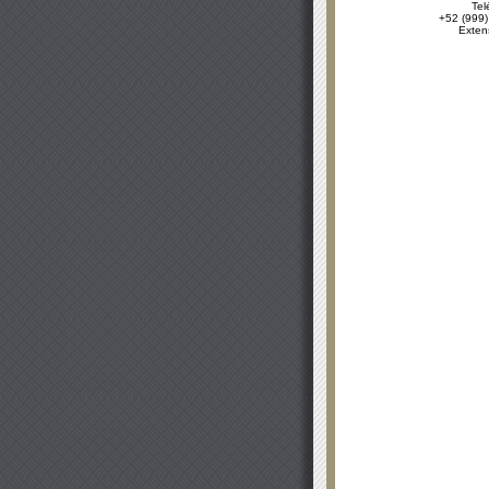
Tel
+52 (999)
Exten