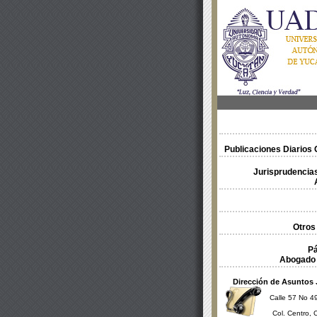
Publicaciones Diarios O
Jurisprudencias
Otros
Pá
Abogado 
Dirección de Asuntos 
Calle 57 No 49
Col. Centro, 