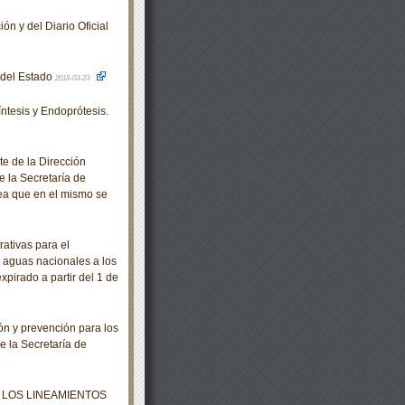
ón y del Diario Oficial
o del Estado
2018-03-23
tesis y Endoprótesis.
e de la Dirección
e la Secretaría de
rea que en el mismo se
ativas para el
 aguas nacionales a los
xpirado a partir del 1 de
n y prevención para los
e la Secretaría de
 LOS LINEAMIENTOS