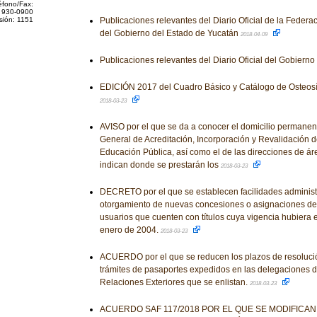
éfono/Fax:
 930-0900
sión: 1151
Publicaciones relevantes del Diario Oficial de la Federaci
del Gobierno del Estado de Yucatán
2018-04-09
Publicaciones relevantes del Diario Oficial del Gobiern
EDICIÓN 2017 del Cuadro Básico y Catálogo de Osteosín
2018-03-23
AVISO por el que se da a conocer el domicilio permanent
General de Acreditación, Incorporación y Revalidación d
Educación Pública, así como el de las direcciones de á
indican donde se prestarán los
2018-03-23
DECRETO por el que se establecen facilidades administr
otorgamiento de nuevas concesiones o asignaciones de
usuarios que cuenten con títulos cuya vigencia hubiera e
enero de 2004.
2018-03-23
ACUERDO por el que se reducen los plazos de resolució
trámites de pasaportes expedidos en las delegaciones d
Relaciones Exteriores que se enlistan.
2018-03-23
ACUERDO SAF 117/2018 POR EL QUE SE MODIFICAN