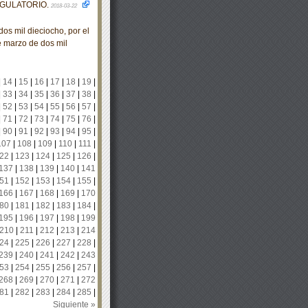
EGULATORIO.
2018-03-22
s mil dieciocho, por el
e marzo de dos mil
|
14
|
15
|
16
|
17
|
18
|
19
|
|
33
|
34
|
35
|
36
|
37
|
38
|
|
52
|
53
|
54
|
55
|
56
|
57
|
|
71
|
72
|
73
|
74
|
75
|
76
|
|
90
|
91
|
92
|
93
|
94
|
95
|
107
|
108
|
109
|
110
|
111
|
22
|
123
|
124
|
125
|
126
|
137
|
138
|
139
|
140
|
141
51
|
152
|
153
|
154
|
155
|
166
|
167
|
168
|
169
|
170
80
|
181
|
182
|
183
|
184
|
195
|
196
|
197
|
198
|
199
210
|
211
|
212
|
213
|
214
24
|
225
|
226
|
227
|
228
|
239
|
240
|
241
|
242
|
243
53
|
254
|
255
|
256
|
257
|
268
|
269
|
270
|
271
|
272
81
|
282
|
283
|
284
|
285
|
Siguiente »