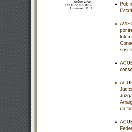
Teléfono/Fax:
Publi
+52 (999) 930-0900
Extensión: 1151
Esta
AVISO
por tr
Inter
Conse
susce
ACUER
conso
ACUER
Judic
Juzga
Arrai
en to
ACUER
Feder