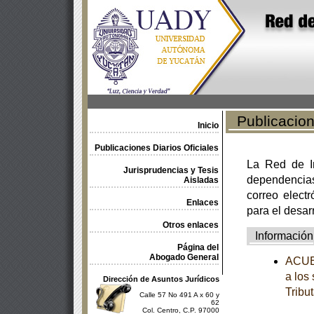
Publicacione
Inicio
Publicaciones Diarios Oficiales
La Red de In
Jurisprudencias y Tesis
dependencia
Aisladas
correo electr
Enlaces
para el desar
Otros enlaces
Información
Página del
Abogado General
ACUER
a los
Dirección de Asuntos Jurídicos
Tribut
Calle 57 No 491 A x 60 y
62
Col. Centro, C.P. 97000