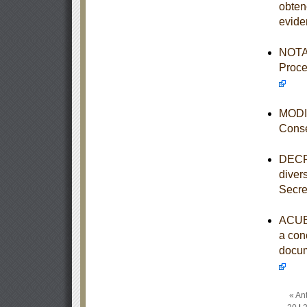
obten
evide
NOTA 
Proce
MODIF
Conse
DECRE
diver
Secre
ACUER
a con
docum
« Ant