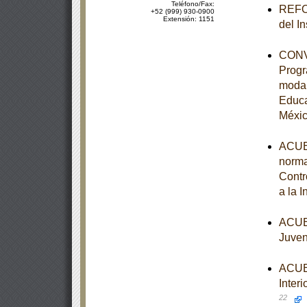
Teléfono/Fax:
REFOR
+52 (999) 930-0900
Extensión: 1151
del I
CONVE
Progr
modal
Educa
Méxi
ACUER
norma
Contr
a la 
ACUER
Juven
ACUER
Interi
22