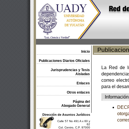
Publicacione
Inicio
Publicaciones Diarios Oficiales
La Red de In
Jurisprudencias y Tesis
dependencia
Aisladas
correo electr
Enlaces
para el desar
Otros enlaces
Información
Página del
Abogado General
DECRE
otorg
Dirección de Asuntos Jurídicos
corre
Calle 57 No 491 A x 60 y
62
Col. Centro, C.P. 97000