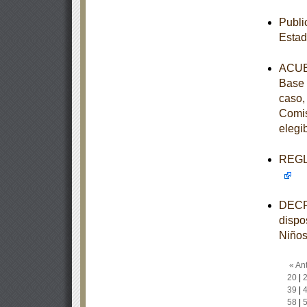
Publi
Estad
ACUER
Base 
caso,
Comis
elegi
REGLA
DECRE
dispo
Niños
« Ant
20
|
39
|
58
|