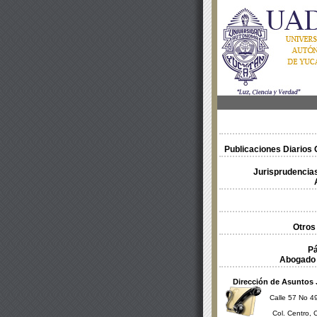
Publicaciones Diarios O
Jurisprudencias
Otros
Pá
Abogado 
Dirección de Asuntos 
Calle 57 No 49
Col. Centro, 