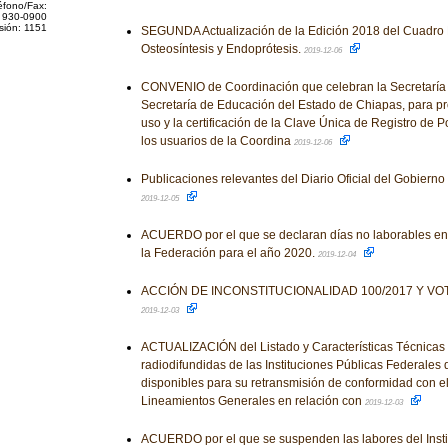
éfono/Fax:
 930-0900
sión: 1151
SEGUNDA Actualización de la Edición 2018 del Cuadro 
Osteosíntesis y Endoprótesis.
2019-12-06
CONVENIO de Coordinación que celebran la Secretaría 
Secretaría de Educación del Estado de Chiapas, para pr
uso y la certificación de la Clave Única de Registro de 
los usuarios de la Coordina
2019-12-06
Publicaciones relevantes del Diario Oficial del Gobiern
2019-12-05
ACUERDO por el que se declaran días no laborables en l
la Federación para el año 2020.
2019-12-04
ACCIÓN DE INCONSTITUCIONALIDAD 100/2017 Y 
2019-12-03
ACTUALIZACIÓN del Listado y Características Técnicas 
radiodifundidas de las Instituciones Públicas Federales
disponibles para su retransmisión de conformidad con el 
Lineamientos Generales en relación con
2019-12-03
ACUERDO por el que se suspenden las labores del Insti