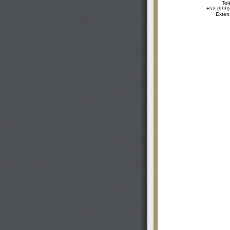
Tel
+52 (999)
Exten