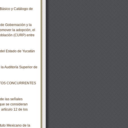
Básico y Catálogo de
de Gobernación y la
omover la adopción, el
Población (CURP) entre
o del Estado de Yucatán
a Auditoría Superior de
VOTOS CONCURRENTES
de las señales
 que se consideran
artículo 12 de los
tuto Mexicano de la