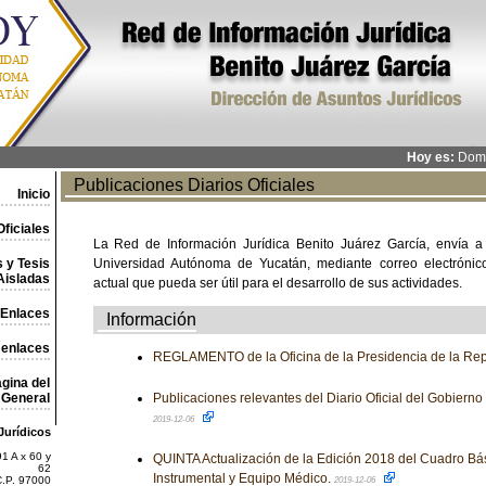
Hoy es:
Domi
Publicaciones Diarios Oficiales
Inicio
ficiales
La Red de Información Jurídica Benito Juárez García, envía a
 y Tesis
Universidad Autónoma de Yucatán, mediante correo electrónico,
Aisladas
actual que pueda ser útil para el desarrollo de sus actividades.
Enlaces
Información
 enlaces
REGLAMENTO de la Oficina de la Presidencia de la Rep
gina del
General
Publicaciones relevantes del Diario Oficial del Gobiern
2019-12-06
Jurídicos
1 A x 60 y
QUINTA Actualización de la Edición 2018 del Cuadro Bá
62
Instrumental y Equipo Médico.
C.P. 97000
2019-12-06