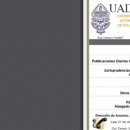
Publicaciones Diarios O
Jurisprudencias
Otros
Pá
Abogado 
Dirección de Asuntos 
Calle 57 No 49
Col. Centro, 