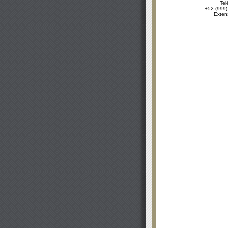
Tel
+52 (999)
Exten