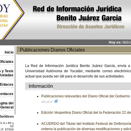
Hoy es:
Miérc
Publicaciones Diarios Oficiales
Inicio
ficiales
La Red de Información Jurídica Benito Juárez García, envía a
 y Tesis
Universidad Autónoma de Yucatán, mediante correo electrónico,
Aisladas
actual que pueda ser útil para el desarrollo de sus actividades.
Enlaces
Información
 enlaces
Publicaciones relevantes del Diario Oficial del Gobiern
2021-06-23
gina del
General
Edición Vespertina Diario Oficial del la Federación 22 d
Jurídicos
1 A x 60 y
ACUERDO del Titular del Instituto Federal de Defensoría
62
ordena la publicación de diversas modificaciones y adic
C.P. 97000