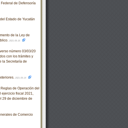
o Federal de Defensoría
o del Estado de Yucatán
amento de la Ley de
blico.
2021-06-16
iverso número 03/03/20
dos con los trámites y
e la Secretaría de
xteriores.
2021-06-14
 Reglas de Operación del
ejercicio fiscal 2021,
l 29 de diciembre de
enerales de Comercio