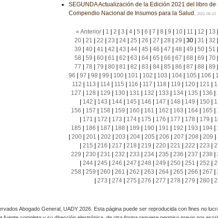
SEGUNDA Actualización de la Edición 2021 del libro de 
Compendio Nacional de Insumos para la Salud.
2021-06-10
« Anterior
|
1
|
2
|
3
|
4
|
5
|
6
|
7
|
8
|
9
|
10
|
11
|
12
|
13
20
|
21
|
22
|
23
|
24
|
25
|
26
|
27
|
28
|
29
|
30
|
31
|
32
39
|
40
|
41
|
42
|
43
|
44
|
45
|
46
|
47
|
48
|
49
|
50
|
51
58
|
59
|
60
|
61
|
62
|
63
|
64
|
65
|
66
|
67
|
68
|
69
|
70
77
|
78
|
79
|
80
|
81
|
82
|
83
|
84
|
85
|
86
|
87
|
88
|
89
96
|
97
|
98
|
99
|
100
|
101
|
102
|
103
|
104
|
105
|
106
|
112
|
113
|
114
|
115
|
116
|
117
|
118
|
119
|
120
|
121
|
1
127
|
128
|
129
|
130
|
131
|
132
|
133
|
134
|
135
|
136
|
|
142
|
143
|
144
|
145
|
146
|
147
|
148
|
149
|
150
|
1
156
|
157
|
158
|
159
|
160
|
161
|
162
|
163
|
164
|
165
|
|
171
|
172
|
173
|
174
|
175
|
176
|
177
|
178
|
179
|
1
185
|
186
|
187
|
188
|
189
|
190
|
191
|
192
|
193
|
194
|
|
200
|
201
|
202
|
203
|
204
|
205
|
206
|
207
|
208
|
209
|
|
215
|
216
|
217
|
218
|
219
|
220
|
221
|
222
|
223
|
2
229
|
230
|
231
|
232
|
233
|
234
|
235
|
236
|
237
|
238
|
|
244
|
245
|
246
|
247
|
248
|
249
|
250
|
251
|
252
|
2
258
|
259
|
260
|
261
|
262
|
263
|
264
|
265
|
266
|
267
|
|
273
|
274
|
275
|
276
|
277
|
278
|
279
|
280
|
2
rvados Abogado General, UADY 2026. Esta página puede ser reproducida con fines no lucra
 la fuente completa y su dirección electrónica, de otra forma requiere permiso previo por escrito