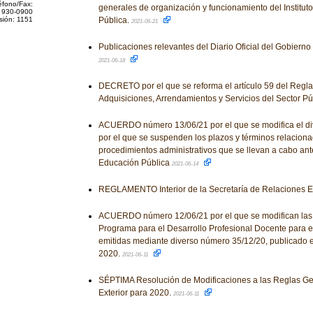
éfono/Fax:
generales de organización y funcionamiento del Institut
 930-0900
sión: 1151
Pública.
2021-06-21
Publicaciones relevantes del Diario Oficial del Gobiern
2021-06-18
DECRETO por el que se reforma el artículo 59 del Regl
Adquisiciones, Arrendamientos y Servicios del Sector Pú
ACUERDO número 13/06/21 por el que se modifica el d
por el que se suspenden los plazos y términos relaciona
procedimientos administrativos que se llevan a cabo ant
Educación Pública
2021-06-14
REGLAMENTO Interior de la Secretaría de Relaciones E
ACUERDO número 12/06/21 por el que se modifican las
Programa para el Desarrollo Profesional Docente para el 
emitidas mediante diverso número 35/12/20, publicado e
2020.
2021-06-11
SÉPTIMA Resolución de Modificaciones a las Reglas G
Exterior para 2020.
2021-06-11