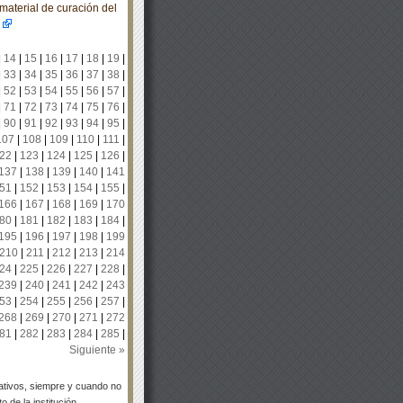
material de curación del
|
14
|
15
|
16
|
17
|
18
|
19
|
|
33
|
34
|
35
|
36
|
37
|
38
|
|
52
|
53
|
54
|
55
|
56
|
57
|
|
71
|
72
|
73
|
74
|
75
|
76
|
|
90
|
91
|
92
|
93
|
94
|
95
|
107
|
108
|
109
|
110
|
111
|
22
|
123
|
124
|
125
|
126
|
137
|
138
|
139
|
140
|
141
51
|
152
|
153
|
154
|
155
|
166
|
167
|
168
|
169
|
170
80
|
181
|
182
|
183
|
184
|
195
|
196
|
197
|
198
|
199
210
|
211
|
212
|
213
|
214
24
|
225
|
226
|
227
|
228
|
239
|
240
|
241
|
242
|
243
53
|
254
|
255
|
256
|
257
|
268
|
269
|
270
|
271
|
272
81
|
282
|
283
|
284
|
285
|
Siguiente »
tivos, siempre y cuando no
 de la institución.