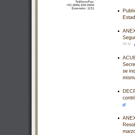
Teléfono/Fax:
+52 (999) 930-0900
Extensión: 1151
Publi
Esta
ANEXO
Segur
03-11
ACUER
Secre
se in
mism
DECRE
contr
ANEXO
Resol
marzo