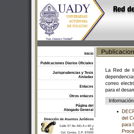
Publicacione
Inicio
Publicaciones Diarios Oficiales
La Red de In
Jurisprudencias y Tesis
dependencia
Aisladas
correo electr
Enlaces
para el desar
Otros enlaces
Información
Página del
Abogado General
DECRE
del C
Dirección de Asuntos Jurídicos
para 
Calle 57 No 491 A x 60 y
62
Proce
Col. Centro, C.P. 97000