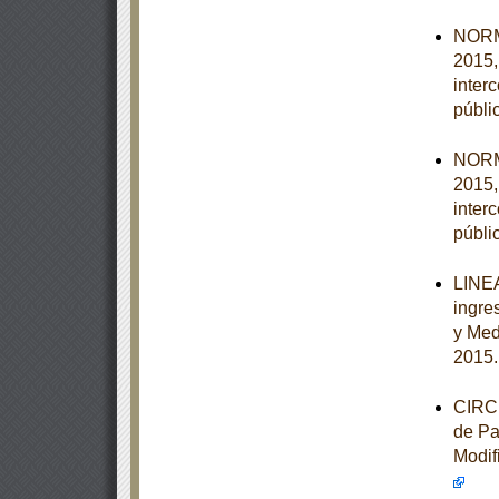
NORM
2015,
inter
públi
NORM
2015,
inter
públi
LINEA
ingre
y Med
2015
CIRCU
de Pa
Modif