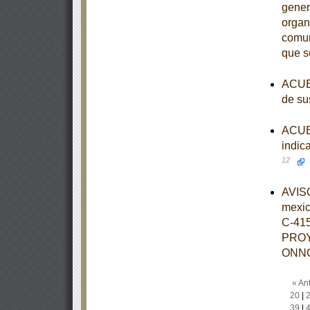
gener
organ
comun
que s
ACUER
de su
ACUER
indic
12
AVISO
mexi
C-41
PROY
ONNC
« Ant
20
|
39
|