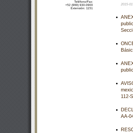
Teléfono/Fax:
2015-01
+52 (999) 930-0900
Extensión: 1151
ANEXO
publi
Secc
ONCEA
Básic
ANEXO
publi
AVISO
mexi
112-
DECL
AA-0
RESOL