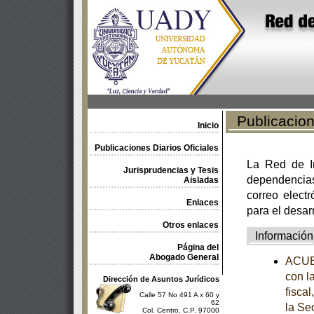
Publicacione
Inicio
Publicaciones Diarios Oficiales
La Red de In
Jurisprudencias y Tesis
dependencia
Aisladas
correo electr
Enlaces
para el desar
Otros enlaces
Información
Página del
Abogado General
ACUE
con l
Dirección de Asuntos Jurídicos
fisca
Calle 57 No 491 A x 60 y
62
la Se
Col. Centro, C.P. 97000