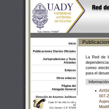
Publicacione
Inicio
Publicaciones Diarios Oficiales
La Red de In
Jurisprudencias y Tesis
dependencia
Aisladas
correo electr
Enlaces
para el desar
Otros enlaces
Información
Página del
Abogado General
AVISO
007-Z
Dirección de Asuntos Jurídicos
Aujes
Calle 57 No 491 A x 60 y
62
Modif
Col. Centro, C.P. 97000