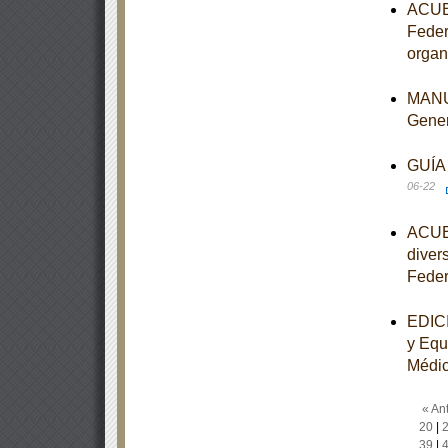
ACUER
Feder
organ
MANUA
Gene
GUÍA 
06-22
ACUER
diver
Feder
EDICI
y Equ
Médi
« Ant
20
|
39
|