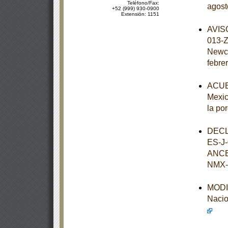
Teléfono/Fax:
agost
+52 (999) 930-0900
Extensión: 1151
AVISO
013-Z
Newca
febre
ACUER
Mexic
la po
DECL
ES-J
ANCE
NMX-
MODIF
Nacio