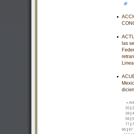
ACCI
CON
ACTUA
las s
Feder
retra
Linea
ACUER
Mexic
dicie
« Ant
20
|
39
|
58
|
77
|
96
|
97