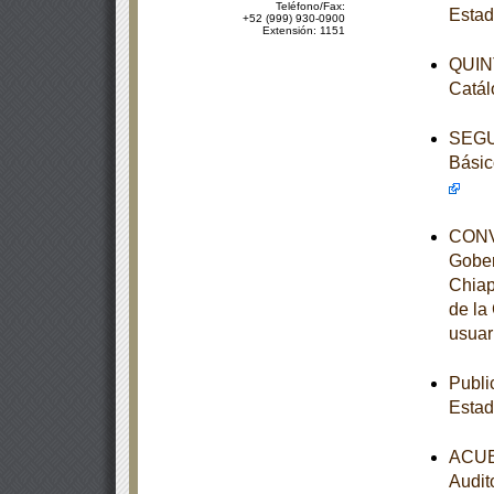
Teléfono/Fax:
Estad
+52 (999) 930-0900
Extensión: 1151
QUINT
Catál
SEGUN
Básic
CONVE
Gober
Chiap
de la
usuar
Publi
Estad
ACUER
Audit