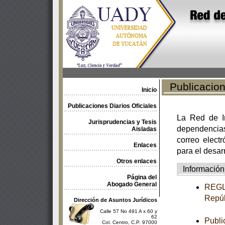
Publicacione
Inicio
Publicaciones Diarios Oficiales
La Red de In
Jurisprudencias y Tesis
dependencia
Aisladas
correo electr
Enlaces
para el desar
Otros enlaces
Información
Página del
Abogado General
REGLA
Repúb
Dirección de Asuntos Jurídicos
Calle 57 No 491 A x 60 y
62
Publi
Col. Centro, C.P. 97000