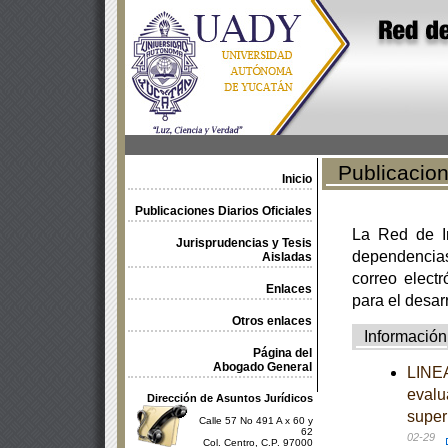
Publicacione
Inicio
Publicaciones Diarios Oficiales
La Red de In
Jurisprudencias y Tesis
dependencia
Aisladas
correo electr
Enlaces
para el desar
Otros enlaces
Información
Página del
Abogado General
LINEA
evalu
Dirección de Asuntos Jurídicos
super
Calle 57 No 491 A x 60 y
62
02-29
Col. Centro, C.P. 97000