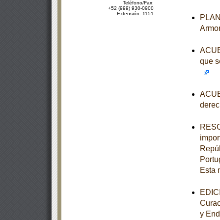
Teléfono/Fax:
+52 (999) 930-0900
Extensión: 1151
PLAN 
Armon
ACUER
que s
ACUER
derec
RESOL
impor
Repúb
Portu
Esta 
EDICI
Curac
y End