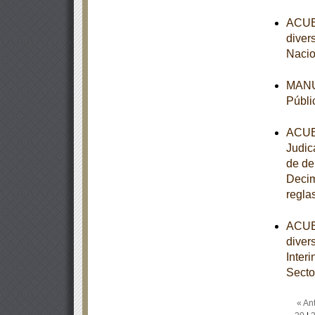
ACUER
diver
Nacio
MANUA
Públi
ACUER
Judic
de de
Decim
regla
ACUER
diver
Inter
Secto
« Ant