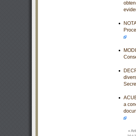
obten
evide
NOTA 
Proce
MODIF
Conse
DECRE
diver
Secre
ACUER
a con
docum
« Ant