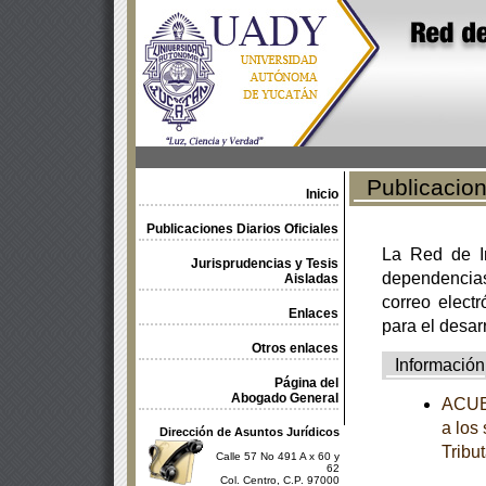
Publicacione
Inicio
Publicaciones Diarios Oficiales
La Red de In
Jurisprudencias y Tesis
dependencia
Aisladas
correo electr
Enlaces
para el desar
Otros enlaces
Información
Página del
Abogado General
ACUER
a los
Dirección de Asuntos Jurídicos
Tribut
Calle 57 No 491 A x 60 y
62
Col. Centro, C.P. 97000