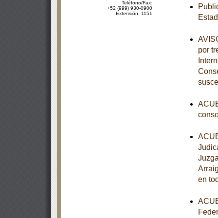
Teléfono/Fax:
Publi
+52 (999) 930-0900
Extensión: 1151
Esta
AVISO
por tr
Inter
Conse
susce
ACUER
conso
ACUER
Judic
Juzga
Arrai
en to
ACUER
Feder