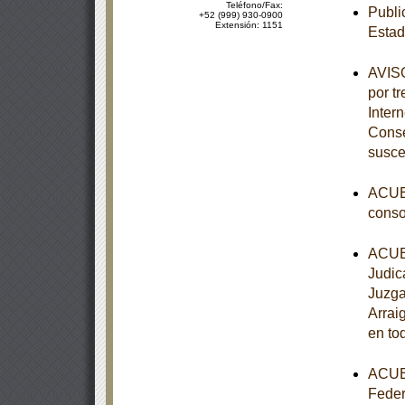
Teléfono/Fax:
Publi
+52 (999) 930-0900
Extensión: 1151
Esta
AVISO
por tr
Inter
Conse
susce
ACUER
conso
ACUER
Judic
Juzga
Arrai
en to
ACUER
Feder