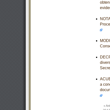
obten
evide
NOTA 
Proce
MODIF
Conse
DECRE
diver
Secre
ACUER
a con
docum
« Ant