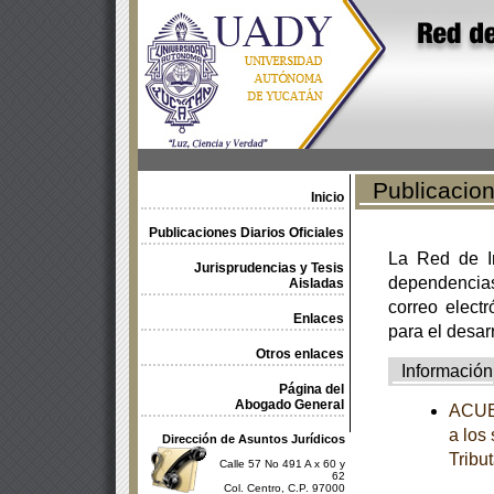
Publicacione
Inicio
Publicaciones Diarios Oficiales
La Red de In
Jurisprudencias y Tesis
dependencia
Aisladas
correo electr
Enlaces
para el desar
Otros enlaces
Información
Página del
Abogado General
ACUER
a los
Dirección de Asuntos Jurídicos
Tribut
Calle 57 No 491 A x 60 y
62
Col. Centro, C.P. 97000