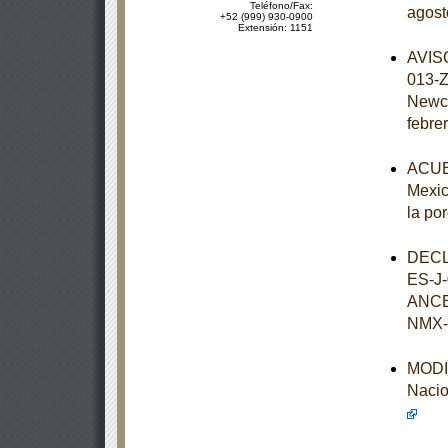
Teléfono/Fax:
agost
+52 (999) 930-0900
Extensión: 1151
AVISO
013-Z
Newca
febre
ACUER
Mexic
la po
DECL
ES-J
ANCE
NMX-
MODIF
Nacio