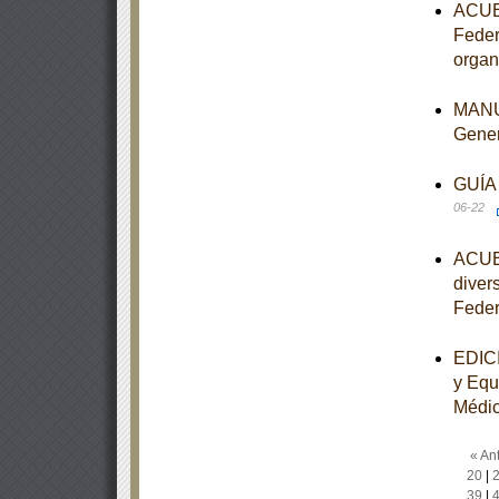
ACUER
Feder
organ
MANUA
Gene
GUÍA 
06-22
ACUER
diver
Feder
EDICI
y Equ
Médi
« Ant
20
|
39
|