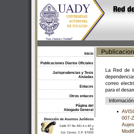
Publicacione
Inicio
Publicaciones Diarios Oficiales
La Red de In
Jurisprudencias y Tesis
dependencia
Aisladas
correo electr
Enlaces
para el desar
Otros enlaces
Información
Página del
Abogado General
AVISO
007-Z
Dirección de Asuntos Jurídicos
Aujes
Calle 57 No 491 A x 60 y
62
Modif
Col. Centro, C.P. 97000