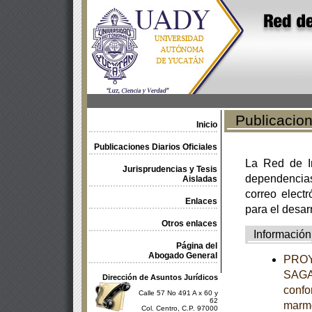
Publicacione
Inicio
Publicaciones Diarios Oficiales
La Red de In
Jurisprudencias y Tesis
dependencia
Aisladas
correo electr
Enlaces
para el desar
Otros enlaces
Información
Página del
Abogado General
PROY
SAGAR
Dirección de Asuntos Jurídicos
confo
Calle 57 No 491 A x 60 y
62
marm
Col. Centro, C.P. 97000