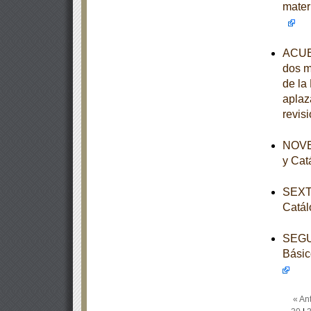
mater
ACUER
dos m
de la
aplaz
revis
NOVEN
y Cat
SEXTA
Catál
SEGUN
Básic
« Ant