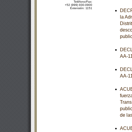
Teléfono/Fax:
+52 (999) 930-0900
Extensión: 1151
DECRE
la Ad
Distr
desco
publi
DECL
AA-1
DECL
AA-1
ACUER
fuerz
Trans
publi
de la
ACUER