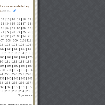
isposiciones de la Ley
s.
2019-10-17
|
14
|
15
|
16
|
17
|
18
|
19
|
|
33
|
34
|
35
|
36
|
37
|
38
|
|
52
|
53
|
54
|
55
|
56
|
57
|
|
71
|
72
|
73
|
74
|
75
|
76
|
|
90
|
91
|
92
|
93
|
94
|
95
|
107
|
108
|
109
|
110
|
111
|
22
|
123
|
124
|
125
|
126
|
137
|
138
|
139
|
140
|
141
51
|
152
|
153
|
154
|
155
|
166
|
167
|
168
|
169
|
170
80
|
181
|
182
|
183
|
184
|
195
|
196
|
197
|
198
|
199
210
|
211
|
212
|
213
|
214
24
|
225
|
226
|
227
|
228
|
239
|
240
|
241
|
242
|
243
53
|
254
|
255
|
256
|
257
|
268
|
269
|
270
|
271
|
272
81
|
282
|
283
|
284
|
285
|
Siguiente »
tivos, siempre y cuando no