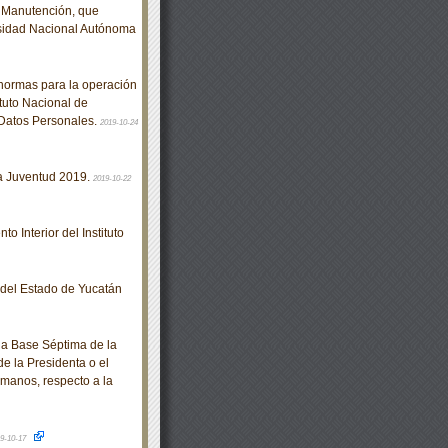
e Manutención, que
rsidad Nacional Autónoma
normas para la operación
ituto Nacional de
 Datos Personales.
2019-10-24
a Juventud 2019.
2019-10-22
 Interior del Instituto
o del Estado de Yucatán
a Base Séptima de la
de la Presidenta o el
manos, respecto a la
9-10-17