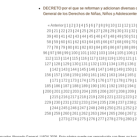
DECRETO por el que se reforman y adicionan diversas d
General de los Derechos de Niñas, Niños y Adolescente
« Anterior
|
1
|
2
|
3
|
4
|
5
|
6
|
7
|
8
|
9
|
10
|
11
|
12
|
13
20
|
21
|
22
|
23
|
24
|
25
|
26
|
27
|
28
|
29
|
30
|
31
|
32
39
|
40
|
41
|
42
|
43
|
44
|
45
|
46
|
47
|
48
|
49
|
50
|
51
58
|
59
|
60
|
61
|
62
|
63
|
64
|
65
|
66
|
67
|
68
|
69
|
70
77
|
78
|
79
|
80
|
81
|
82
|
83
|
84
|
85
|
86
|
87
|
88
|
89
96
|
97
|
98
|
99
|
100
|
101
|
102
|
103
|
104
|
105
|
106
|
112
|
113
|
114
|
115
|
116
|
117
|
118
|
119
|
120
|
121
|
1
127
|
128
|
129
|
130
|
131
|
132
|
133
|
134
|
135
|
136
|
|
142
|
143
|
144
|
145
|
146
|
147
|
148
|
149
|
150
|
1
156
|
157
|
158
|
159
|
160
|
161
|
162
|
163
|
164
|
165
|
|
171
|
172
|
173
|
174
|
175
|
176
|
177
|
178
|
179
|
1
185
|
186
|
187
|
188
|
189
|
190
|
191
|
192
|
193
|
194
|
|
200
|
201
|
202
|
203
|
204
|
205
|
206
|
207
|
208
|
209
|
|
215
|
216
|
217
|
218
|
219
|
220
|
221
|
222
|
223
|
2
229
|
230
|
231
|
232
|
233
|
234
|
235
|
236
|
237
|
238
|
|
244
|
245
|
246
|
247
|
248
|
249
|
250
|
251
|
252
|
2
258
|
259
|
260
|
261
|
262
|
263
|
264
|
265
|
266
|
267
|
|
273
|
274
|
275
|
276
|
277
|
278
|
279
|
280
|
2
rvados Abogado General, UADY 2026. Esta página puede ser reproducida con fines no lucra