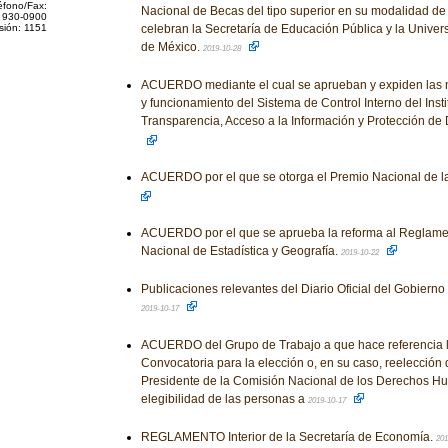
éfono/Fax:
Nacional de Becas del tipo superior en su modalidad d
 930-0900
sión: 1151
celebran la Secretaría de Educación Pública y la Unive
de México.
2019-10-28
ACUERDO mediante el cual se aprueban y expiden las 
y funcionamiento del Sistema de Control Interno del Inst
Transparencia, Acceso a la Información y Protección de
ACUERDO por el que se otorga el Premio Nacional de l
ACUERDO por el que se aprueba la reforma al Reglamento
Nacional de Estadística y Geografía.
2019-10-22
Publicaciones relevantes del Diario Oficial del Gobiern
2019-10-17
ACUERDO del Grupo de Trabajo a que hace referencia l
Convocatoria para la elección o, en su caso, reelección 
Presidente de la Comisión Nacional de los Derechos Hu
elegibilidad de las personas a
2019-10-17
REGLAMENTO Interior de la Secretaría de Economía.
201