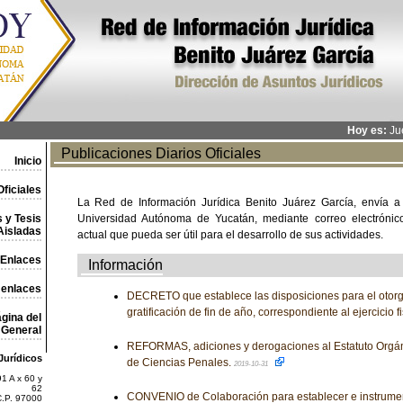
Hoy es:
Jue
Publicaciones Diarios Oficiales
Inicio
ficiales
La Red de Información Jurídica Benito Juárez García, envía a
 y Tesis
Universidad Autónoma de Yucatán, mediante correo electrónico,
Aisladas
actual que pueda ser útil para el desarrollo de sus actividades.
Enlaces
Información
 enlaces
DECRETO que establece las disposiciones para el otor
gratificación de fin de año, correspondiente al ejercicio 
gina del
General
REFORMAS, adiciones y derogaciones al Estatuto Orgánic
Jurídicos
de Ciencias Penales.
2019-10-31
1 A x 60 y
62
CONVENIO de Colaboración para establecer e instrume
C.P. 97000