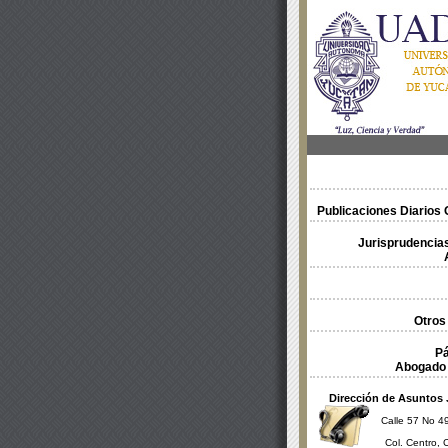
Publicaciones Diarios O
Jurisprudencias
Otros
Pá
Abogado 
Dirección de Asuntos 
Calle 57 No 49
Col. Centro, 