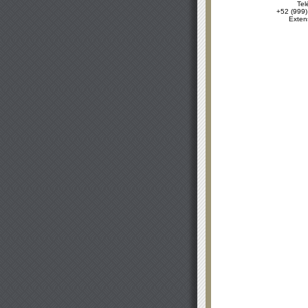
Tel
+52 (999)
Exten