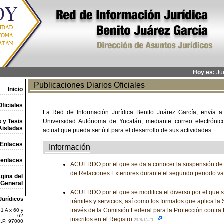
Hoy es:
Jue
Publicaciones Diarios Oficiales
Inicio
ficiales
La Red de Información Jurídica Benito Juárez García, envía a
 y Tesis
Universidad Autónoma de Yucatán, mediante correo electrónico,
Aisladas
actual que pueda ser útil para el desarrollo de sus actividades.
Enlaces
Información
 enlaces
ACUERDO por el que se da a conocer la suspensión de l
de Relaciones Exteriores durante el segundo periodo v
gina del
General
ACUERDO por el que se modifica el diverso por el que s
Jurídicos
trámites y servicios, así como los formatos que aplica la 
través de la Comisión Federal para la Protección contra 
1 A x 60 y
62
inscritos en el Registro
2016-12-13
C.P. 97000