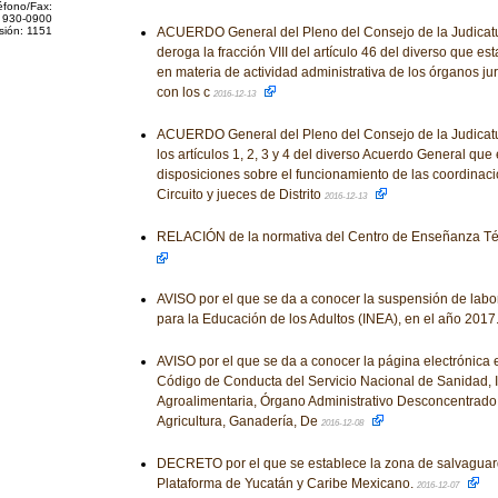
éfono/Fax:
 930-0900
sión: 1151
ACUERDO General del Pleno del Consejo de la Judicatur
deroga la fracción VIII del artículo 46 del diverso que es
en materia de actividad administrativa de los órganos jur
con los c
2016-12-13
ACUERDO General del Pleno del Consejo de la Judicatu
los artículos 1, 2, 3 y 4 del diverso Acuerdo General que
disposiciones sobre el funcionamiento de las coordinac
Circuito y jueces de Distrito
2016-12-13
RELACIÓN de la normativa del Centro de Enseñanza Téc
AVISO por el que se da a conocer la suspensión de labor
para la Educación de los Adultos (INEA), en el año 2017
AVISO por el que se da a conocer la página electrónica 
Código de Conducta del Servicio Nacional de Sanidad, 
Agroalimentaria, Órgano Administrativo Desconcentrado 
Agricultura, Ganadería, De
2016-12-08
DECRETO por el que se establece la zona de salvagu
Plataforma de Yucatán y Caribe Mexicano.
2016-12-07