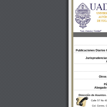
Publicaciones Diarios O
Jurisprudencias
Otros
Pá
Abogado 
Dirección de Asuntos 
Calle 57 No 49
Col. Centro, 