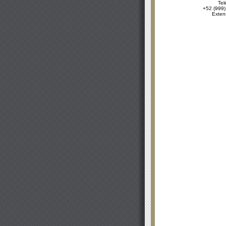
Tel
+52 (999)
Exten