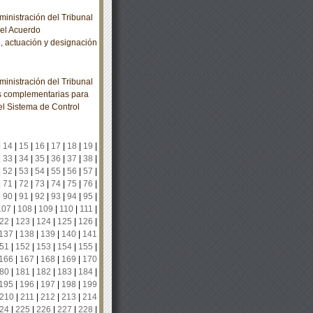
nistración del Tribunal
 el Acuerdo
, actuación y designación
nistración del Tribunal
nes complementarias para
l Sistema de Control
|
14
|
15
|
16
|
17
|
18
|
19
|
|
33
|
34
|
35
|
36
|
37
|
38
|
|
52
|
53
|
54
|
55
|
56
|
57
|
|
71
|
72
|
73
|
74
|
75
|
76
|
|
90
|
91
|
92
|
93
|
94
|
95
|
107
|
108
|
109
|
110
|
111
|
22
|
123
|
124
|
125
|
126
|
137
|
138
|
139
|
140
|
141
51
|
152
|
153
|
154
|
155
|
166
|
167
|
168
|
169
|
170
80
|
181
|
182
|
183
|
184
|
195
|
196
|
197
|
198
|
199
210
|
211
|
212
|
213
|
214
24
|
225
|
226
|
227
|
228
|