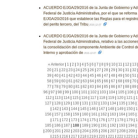
ACUERDO E/JGA/29/2016 de la Junta de Gobierno y Admi
Federal de Justicia Administrativa, por el que se reforma
E/JGA/20/2016 que establece las Reglas para el registro
del perito tercero, del Tribu
2016-12-07
ACUERDO E/JGA/28/2016 de la Junta de Gobierno y Admi
Federal de Justicia Administrativa, relativo a las accio
la consolidación del componente Ambiente de Control de
Interno y aprobación de
2016-12-07
« Anterior
|
1
|
2
|
3
|
4
|
5
|
6
|
7
|
8
|
9
|
10
|
11
|
12
|
13
20
|
21
|
22
|
23
|
24
|
25
|
26
|
27
|
28
|
29
|
30
|
31
|
32
39
|
40
|
41
|
42
|
43
|
44
|
45
|
46
|
47
|
48
|
49
|
50
|
51
58
|
59
|
60
|
61
|
62
|
63
|
64
|
65
|
66
|
67
|
68
|
69
|
70
77
|
78
|
79
|
80
|
81
|
82
|
83
|
84
|
85
|
86
|
87
|
88
|
89
96
|
97
|
98
|
99
|
100
|
101
|
102
|
103
|
104
|
105
|
106
|
112
|
113
|
114
|
115
|
116
|
117
|
118
|
119
|
120
|
121
|
1
127
|
128
|
129
|
130
|
131
|
132
|
133
|
134
|
135
|
136
|
|
142
|
143
|
144
|
145
|
146
|
147
|
148
|
149
|
150
|
1
156
|
157
|
158
|
159
|
160
|
161
|
162
|
163
|
164
|
165
|
|
171
|
172
|
173
|
174
|
175
|
176
|
177
|
178
|
179
|
1
185
|
186
|
187
|
188
|
189
|
190
|
191
|
192
|
193
|
194
|
|
200
|
201
|
202
|
203
|
204
|
205
|
206
|
207
|
208
|
209
|
|
215
|
216
|
217
|
218
|
219
|
220
|
221
|
222
|
223
|
2