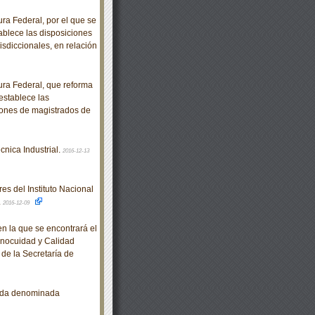
a Federal, por el que se
tablece las disposiciones
isdiccionales, en relación
ra Federal, que reforma
 establece las
iones de magistrados de
nica Industrial.
2016-12-13
es del Instituto Nacional
.
2016-12-09
en la que se encontrará el
Inocuidad y Calidad
de la Secretaría de
arda denominada