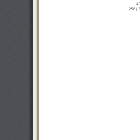
|
2
258
|