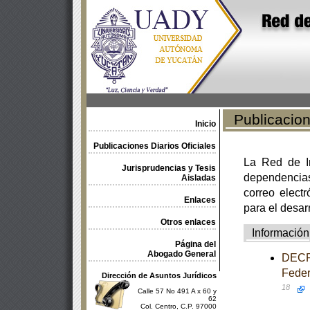
Publicacione
Inicio
Publicaciones Diarios Oficiales
La Red de In
Jurisprudencias y Tesis
dependencia
Aisladas
correo electr
Enlaces
para el desar
Otros enlaces
Información
Página del
Abogado General
DECRE
Feder
Dirección de Asuntos Jurídicos
18
Calle 57 No 491 A x 60 y
62
Col. Centro, C.P. 97000