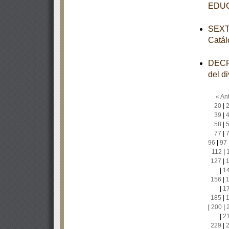
EDU
SEXTA
Catál
DECRE
del d
« Ant
20
|
39
|
58
|
77
|
96
|
97
112
|
127
|
|
1
156
|
|
1
185
|
|
200
|
|
2
229
|