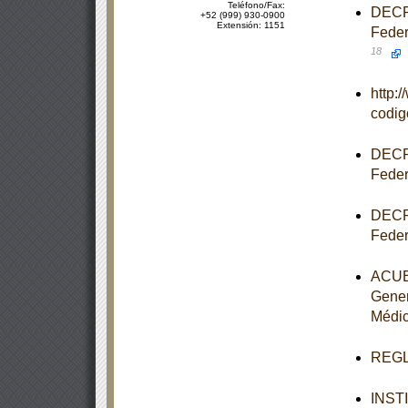
Teléfono/Fax:
DECRE
+52 (999) 930-0900
Extensión: 1151
Feder
18
http:
codi
DECRE
Feder
DECRE
Feder
ACUER
Gener
Médi
REGLA
INST